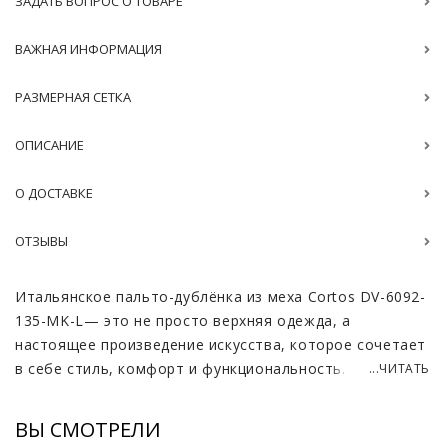
ЗАДАТЬ ВОПРОС О ТОВАРЕ
ВАЖНАЯ ИНФОРМАЦИЯ
РАЗМЕРНАЯ СЕТКА
ОПИСАНИЕ
О ДОСТАВКЕ
ОТЗЫВЫ
Итальянское пальто-дублёнка из меха Cortos DV-6092-
135-MK-L— это не просто верхняя одежда, а
настоящее произведение искусства, которое сочетает
в себе стиль, комфорт и функциональность.
...ЧИТАТЬ
Использование уникальной технологии выделки
кортос позволяет создать изделие с гладким ворсом,
ВЫ СМОТРЕЛИ
что делает поверхность мягкой и приятной на ощупь.