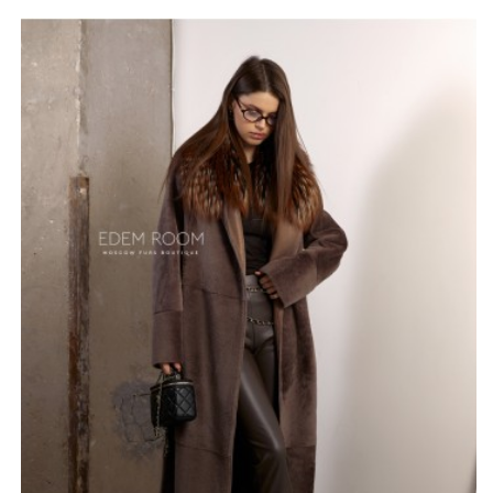
Этот метод обработки овчины обеспечивает не
только эстетичный вид, но и долговечность. Дублёнка
прекрасно защищает от холода, благодаря чему вы
можете оставаться в тепле даже в самые морозные
дни.
Воротник из натурального меха лисы подчеркнёт
изящество вашего образа и добавит нотку роскоши.
Эта съёмная деталь позволяет разнообразить
внешний вид пальто, открывая возможность для
создания различных стильных комбинаций. Внутренняя
отделка из нежнейшей коричневой кожи ягнёнка
обеспечивает невероятный комфорт и уют, что делает
каждое ношение изделия приятным.
Возможность изменения длины под заказ позволяет
каждой моднице найти идеальный вариант. Доступные
размеры от 42 до 72 позволят девушкам с любым
типом фигуры насладиться этим прекрасным изделием!