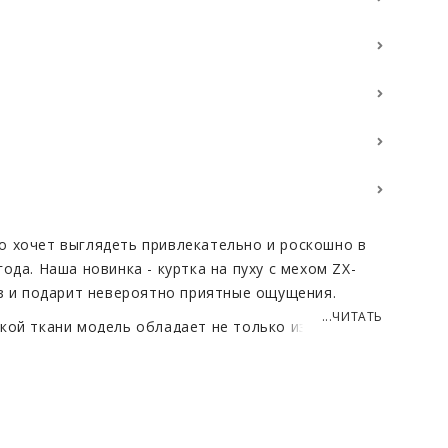
 хочет выглядеть привлекательно и роскошно в
ода. Наша новинка - куртка на пуху с мехом ZX-
аз и подарит невероятно приятные ощущения.
...ЧИТАТЬ
кой ткани модель обладает не только изысканным
роятным комфортом. Свободный крой обеспечивает
л высокого качества делает ее долговечной.
т изюминку в образ, позволяя легко менять стиль
ия или предстоящего мероприятия. Он обрамляет