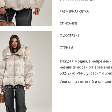
РАЗМЕРНАЯ СЕТКА
ОПИСАНИЕ
О ДОСТАВКЕ
ОТЗЫВЫ
Каждая модница непременно
независимости от времени г
532-2-70-VN-L украсит обр
Сшитая из нежной итальянс
внешним видом, но и неве
комфортную носку, материа
Съемный мех лисы добавляе
в зависимости от настроен