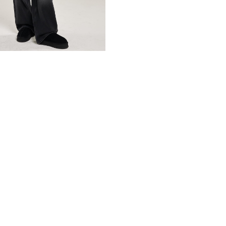
капюшон, придавая куртке 
холодную погоду. Легкость 
красивой, но и практичной
за счёт этого украшения.
Утеплитель из гусиного пу
оставаясь при этом стильно
подчеркнёт вашу индивидуа
*описание несет информаци
быть изменены производит