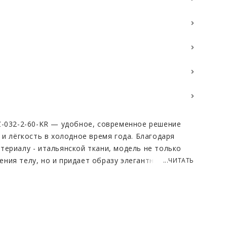
Z-032-2-60-KR — удобное, современное решение
 и лёгкость в холодное время года. Благодаря
териалу - итальянской ткани, модель не только
ния телу, но и придает образу элегантность.
...ЧИТАТЬ
рта и тепла кроется в уникальных свойствах
еспечивает превосходную теплоизоляцию, сохраняя
 дни. Благодаря свободному крою и легкости
няет движений, что особенно понравится активным