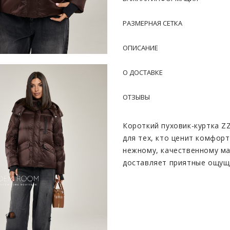
РАЗМЕРНАЯ СЕТКА
ОПИСАНИЕ
О ДОСТАВКЕ
ОТЗЫВЫ
Короткий пуховик-куртка Z
для тех, кто ценит комфорт
нежному, качественному ма
доставляет приятные ощуще
Секрет безупречного комфо
гусиного пуха, который об
уют даже в самые холодные
материала, куртка не стес
девушкам и женщинам.