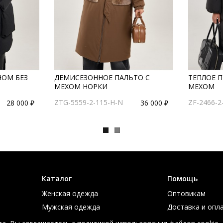
ОМ БЕЗ
ДЕМИСЕЗОННОЕ ПАЛЬТО С
ТЕПЛОЕ П
МЕХОМ НОРКИ
МЕХОМ
ZTG-5559-2-115-H-N
ZF-2466-2
28 000 ₽
36 000 ₽
Каталог
Помощь
Женская одежда
Оптовикам
Мужская одежда
Доставка и опл
Большие размеры
Таблица размер