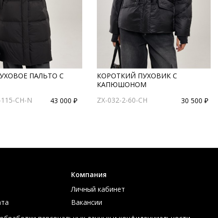
УХОВОЕ ПАЛЬТО С
КОРОТКИЙ ПУХОВИК С
КАПЮШОНОМ
-115-CH-N
ZX-032-2-60-CH
43 000 ₽
30 500 ₽
Компания
Личный кабинет
ата
Вакансии
ов
Контакты