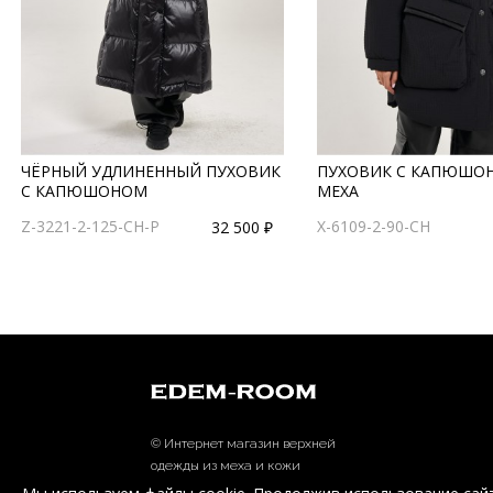
ЧЁРНЫЙ УДЛИНЕННЫЙ ПУХОВИК
ПУХОВИК С КАПЮШОН
С КАПЮШОНОМ
МЕХА
Z-3221-2-125-CH-P
X-6109-2-90-CH
32 500 ₽
© Интернет магазин верхней
одежды из меха и кожи
EDEM-ROOM 2011-2026