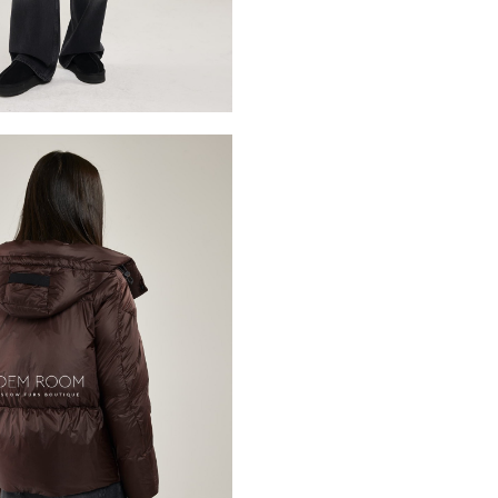
Коричневый цвет добавляе
с разными стилями одежды 
пуховик станет не только 
образа, делая его лаконич
*описание несет информаци
быть изменены производит