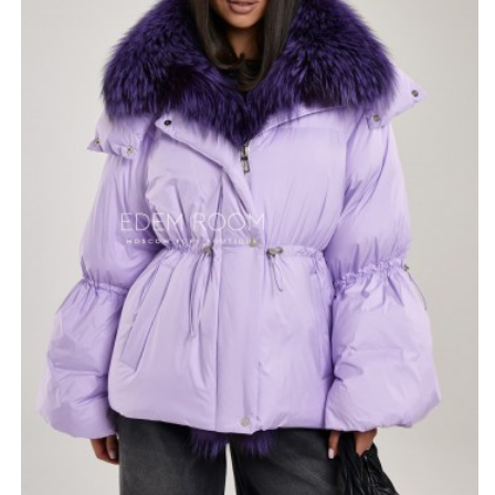
ситуации. Мех легко снимается, что делает изделие
универсальным — от строгих официальных образов до
более простых повседневных сочетаний.
Утеплитель из гусиного пуха гарантирует отличную
теплоизоляцию, создавая уютную атмосферу. С этим
облегчённым пуховиком вам будет не страшны ни
морозы, ни ветра — он подарит вам тепло и гармонию.
*описание несет информационный характер, состав и
правила ухода могут быть изменены производителем