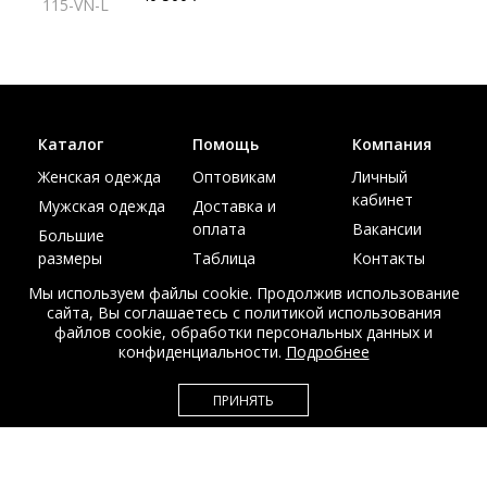
115-VN-L
Каталог
Помощь
Компания
Женская одежда
Оптовикам
Личный
кабинет
Мужская одежда
Доставка и
оплата
Вакансии
Большие
размеры
Таблица
Контакты
размеров
Акции
Мы используем файлы cookie. Продолжив использование
сайта, Вы соглашаетесь с политикой использования
файлов cookie, обработки персональных данных и
конфиденциальности.
Подробнее
© Интернет магазин верхней одежды из меха и кожи
ПРИНЯТЬ
EDEM-ROOM 2011-2026
Данный сайт несет исключительно информационный характер и не
является публичной офертой.