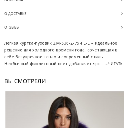
О ДОСТАВКЕ
ОТЗЫВЫ
Легкая куртка-пуховик ZM-536-2-75-FL-L – идеальное
решение для холодного времени года, сочетающая в
себе безупречное тепло и современный стиль.
Необычный фиолетовый цвет добавляет яркие
...ЧИТАТЬ
акценты в повседневный образ. Пуховик имеет
приталенный фасон, который подчеркивает фигуру,
ВЫ СМОТРЕЛИ
оставаясь при этом достаточно свободным для
комфортного движения.
Особое внимание стоит уделить съемному меху
чернобурой лисы, который не только придает
изысканности образу, но и позволяет варьировать
стиль куртки в зависимости от настроения или