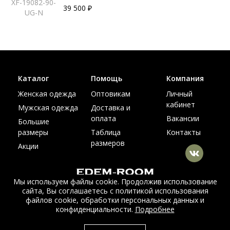
XF-19082-90-
39 500 ₽
UG-N
Каталог
Помощь
Компания
Женская одежда
Оптовикам
Личный
кабинет
Мужская одежда
Доставка и
оплата
Вакансии
Большие
размеры
Таблица
Контакты
размеров
Акции
Мы используем файлы cookie. Продолжив использование
сайта, Вы соглашаетесь с политикой использования
© Интернет магазин верхней одежды из меха и кожи
файлов cookie, обработки персональных данных и
EDEM-ROOM 2011-2026
конфиденциальности.
Подробнее
Данный сайт несет исключительно информационный характер и не