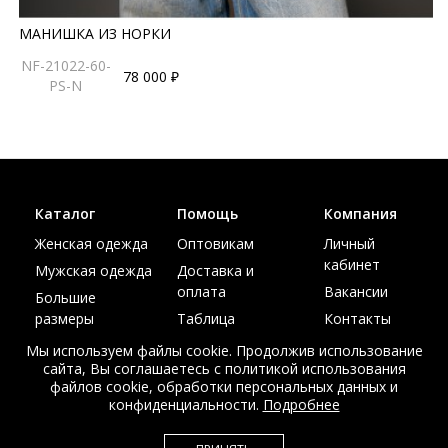
МАНИШКА ИЗ НОРКИ
NF-21022-60-
78 000 ₽
PS-N
Каталог
Помощь
Компания
Женская одежда
Оптовикам
Личный
кабинет
Мужская одежда
Доставка и
оплата
Вакансии
Большие
размеры
Таблица
Контакты
размеров
Акции
Мы используем файлы cookie. Продолжив использование
сайта, Вы соглашаетесь с политикой использования
файлов cookie, обработки персональных данных и
конфиденциальности.
Подробнее
© Интернет магазин верхней одежды из меха и кожи