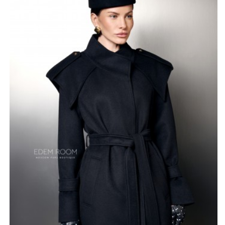
Характерной особенностью кроя являются акцентные
расширенные плечи, которые придают силуэту
уверенность и соответствуют актуальным подиумным
трендам. Оптимальная длина до восьмидесяти
сантиметров делает это пальто невероятно удобным
для динамичного ритма жизни и вождения
автомобиля.
Турецкое производство гарантирует высокое качество
пошива и аккуратную обработку каждого шва.
Лаконичный дизайн без лишних деталей акцентирует
внимание на благородной фактуре материала и
чистоте архитектурных линий. Такое пальто идеально
подходит для создания статусных образов, будь то
деловая встреча в сочетании со строгим костюмом
или неформальный выход в свет. Тщательно
выверенные лекала обеспечивают идеальную посадку
по фигуре, подчеркивая индивидуальность и отличный
вкус своей обладательницы.