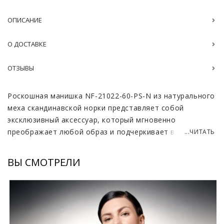
ОПИСАНИЕ
О ДОСТАВКЕ
ОТЗЫВЫ
Роскошная манишка NF-21022-60-PS-N из натурального
меха скандинавской норки представляет собой
эксклюзивный аксессуар, который мгновенно
преображает любой образ и подчеркивает высокий
...ЧИТАТЬ
статус своей обладательницы. Использование
отборной пушнины гарантирует исключительную
ВЫ СМОТРЕЛИ
густоту подшерстка и мягкий шелковистый блеск
ворса, характерный для изделий премиального уровня.
Российское производство обеспечивает строгий
контроль качества на каждом этапе, что позволяет
создавать аксессуары с безупречной эстетикой и