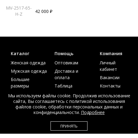
MV-2517-65-
42 000 ₽
H-Z
Каталог
Помощь
Компания
Женская одежда
Оптовикам
Личный
кабинет
Мужская одежда
Доставка и
оплата
Вакансии
Большие
размеры
Таблица
Контакты
размеров
Акции
Мы используем файлы cookie. Продолжив использование
сайта, Вы соглашаетесь с политикой использования
файлов cookie, обработки персональных данных и
конфиденциальности.
Подробнее
© Интернет магазин верхней одежды из меха и кожи
ПРИНЯТЬ
EDEM-ROOM 2011-2026