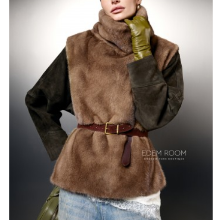
долгим сроком службы. Манишка мягко облегает плечи
и шею, даря неповторимое ощущение уюта и надежно
защищая от холода, при этом оставляя движения
свободными и легкими.
Длина изделия составляет шестьдесят пять
сантиметров, что позволяет гармонично сочетать его
с пальто, куртками или использовать как
самостоятельный элемент поверх платья или
джемпера. Широкая цветовая палитра включает
классический черный и белоснежный, благородный
шоколадный и ореховый оттенки, а также изысканную
пастель и оригинальный крестовый окрас. Такое
разнообразие дает возможность подобрать
идеальный вариант под любой тип внешности и
гардероб. Этот аксессуар создан для женщин, которые
ценят подлинное качество и стремятся добавить в
свой повседневный или вечерний облик нотку
истинного шика. Внимание к деталям и природная