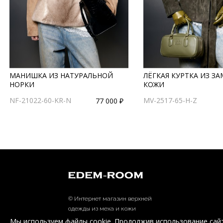
МАНИШКА ИЗ НАТУРАЛЬНОЙ
ЛЁГКАЯ КУРТКА ИЗ З
НОРКИ
КОЖИ
NF-21022-60-KR-N
MV-2517-65-H-Z
77 000 ₽
© Интернет магазин верхней
одежды из меха и кожи
EDEM-ROOM 2011-2026
Мы используем файлы cookie. Продолжив использование сайт