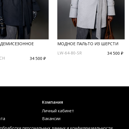
 ДЕМИСЕЗОННОЕ
МОДНОЕ ПАЛЬТО ИЗ ШЕРСТИ
LW-64-80-SR
34 500 ₽
-CH
34 500 ₽
Компания
Личный кабинет
ата
Вакансии
ов
Контакты
 обработки персональных данных и конфиденциальности.