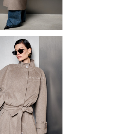
максимально естественно и
светлый тон подчеркивает 
образ и делая его по наст
позволяет эффектно подче
более женственный и струк
Такое пальто гармонично до
повседневный ансамбль из
взгляды. Натуральный сос
температуру и защиту от пр
дня. Выбирая данную модель
который подчеркнет вашу 
высокого уровня. Каждая д
современной классики и из
выход в свет в демонстрац
для женщин, которые не пр
внешнего вида.
*описание несет информаци
быть изменены производит