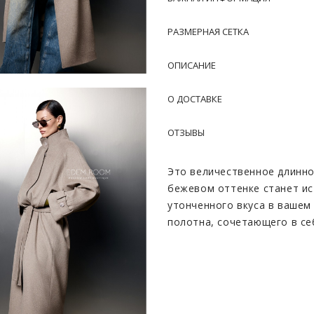
РАЗМЕРНАЯ СЕТКА
ОПИСАНИЕ
О ДОСТАВКЕ
ОТЗЫВЫ
Это величественное длинно
бежевом оттенке станет и
утонченного вкуса в вашем
полотна, сочетающего в се
высококачественной шерст
Внушительная длина до ста
летящий силуэт, визуально
грацию. Особенностью изде
свидетельствует о высочай