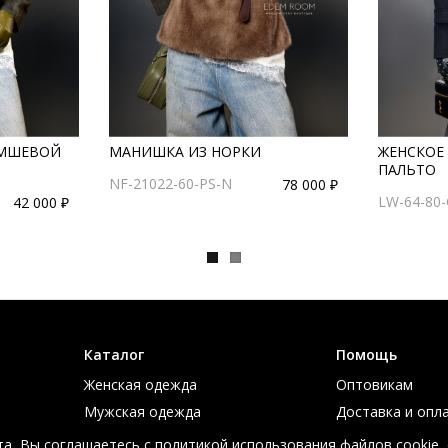
АМШЕВОЙ
МАНИШКА ИЗ НОРКИ
ЖЕНСКОЕ
ПАЛЬТО
NF-21022-60-PS-N
78 000 ₽
LW-64-80
42 000 ₽
Каталог
Помощь
Женская одежда
Оптовикам
Мужская одежда
Доставка и опл
Большие размеры
Таблица размер
а, Вы соглашаетесь с политикой использования файлов cookie,