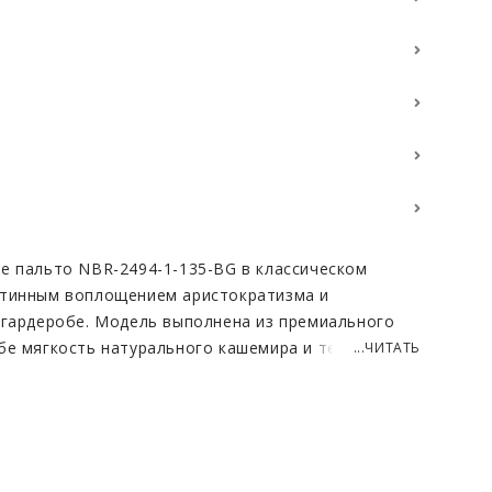
е пальто NBR-2494-1-135-BG в классическом
стинным воплощением аристократизма и
 гардеробе. Модель выполнена из премиального
бе мягкость натурального кашемира и тепло
...ЧИТАТЬ
и, что дарит неповторимые тактильные ощущения.
 тридцати пяти сантиметров создает роскошный
 вытягивая фигуру и придавая походке особую
лия является отсутствие подклада, что
шем мастерстве исполнения и позволяет ткани