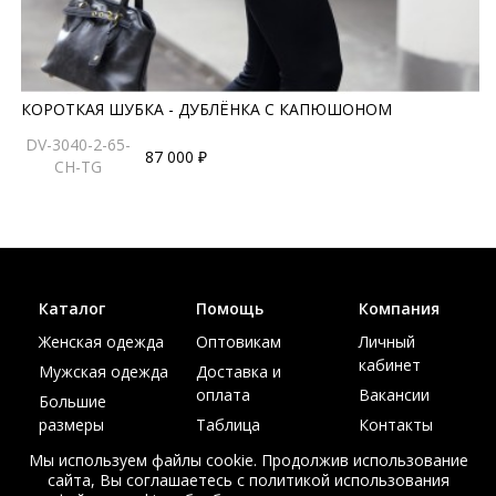
КОРОТКАЯ ШУБКА - ДУБЛЁНКА С КАПЮШОНОМ
DV-3040-2-65-
87 000 ₽
CH-TG
Каталог
Помощь
Компания
Женская одежда
Оптовикам
Личный
кабинет
Мужская одежда
Доставка и
оплата
Вакансии
Большие
размеры
Таблица
Контакты
размеров
Акции
Мы используем файлы cookie. Продолжив использование
сайта, Вы соглашаетесь с политикой использования