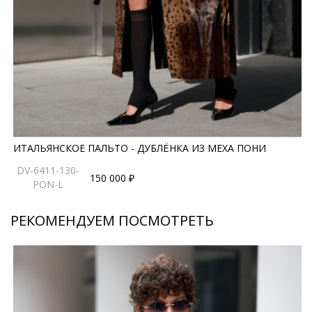
с разными типами телосложения. Пальто идеально
подходит для европейской зимы, обеспечивая
комфорт и тепло в умеренные морозы. Леопардовый
принт, в свою очередь, всегда остается в тренде,
подчеркивая смелость и уверенность своей
обладательницы.
*описание несет информационный характер, состав и
правила ухода могут быть изменены производителем
ИТАЛЬЯНСКОЕ ПАЛЬТО - ДУБЛЁНКА ИЗ МЕХА ПОНИ
DV-6411-130-
150 000 ₽
PON-L
РЕКОМЕНДУЕМ ПОСМОТРЕТЬ