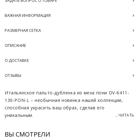
ЗАДАТЬ ВОПРОС О ТОВАРЕ
ВАЖНАЯ ИНФОРМАЦИЯ
РАЗМЕРНАЯ СЕТКА
ОПИСАНИЕ
О ДОСТАВКЕ
ОТЗЫВЫ
Итальянское пальто-дубленка из меха пони DV-6411-
130-PON-L – необычная новинка нашей коллекции,
способная украсить ваш образ, сделав его
уникальным.
...ЧИТАТЬ
Изготовленное из эксклюзивного итальянского меха
ВЫ СМОТРЕЛИ
пони, это пальто притягивает взгляды своим