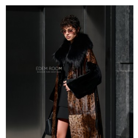
леопардовым принтом, добавляющим образу дерзости
и индивидуальности. Мягкая и шелковистая текстура
меха дарит невероятные тактильные ощущения, а его
превосходные теплоизоляционные свойства
обеспечивают надежную защиту от зимних морозов.
Особое внимание уделено деталям, подчеркивающим
изысканность этой модели. Съемный воротник
выполнен из натурального пушистого меха лисы
придает образу дополнительный шарм. Внутренняя
отделка из нежной кожи ягненка черного цвета
создает ощущение невероятного комфорта.
Свободные, широкие рукава, выполненные из шерсти
стриженого испанского мериноса, отличаются своей
мягкостью и эластичностью, обеспечивая свободу
движений.
Эта модель – настоящая находка, сочетающая в себе
итальянский дизайн и безупречное качество. Размеры
(от 42 до 72) делает эту модель доступной для женщин