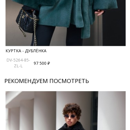
носить пальто как мехом наружу, так и кожей,
создавая разнообразные образы. Данная модель
идеально подходит для евро-зимы, обеспечивая
комфорт и тепло в умеренные морозы.
*описание несет информационный характер, состав и
правила ухода могут быть изменены производителем
КУРТКА - ДУБЛЁНКА
DV-5264-85-
97 500 ₽
ZL-L
РЕКОМЕНДУЕМ ПОСМОТРЕТЬ