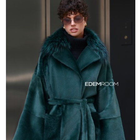
подразумевает стрижку меха до «гладкого ворса», что
придает пальто изысканный вид и обеспечивает
дополнительную защиту от ветра и влаги. Модель
имеет съемный воротник из роскошного меха лисы.
Внутри пальто отделано нежной кожей ягненка
изумрудного цвета, что создает ощущение роскоши и
комфорта при каждом прикосновении.
Длина изделия составляет 80-85 см, но мы предлагаем
возможность индивидуального изменения длины,
чтобы пальто идеально соответствовало вашим
предпочтениям и особенностям фигуры. Изумрудный
цвет придает модели неповторимый шарм и
подчеркивает индивидуальность. Кроме того, по
вашему запросу мы можем предложить другие
цветовые решения. Широкий размерный ряд (от 42 до
72) позволит каждой женщине подобрать
оптимальный вариант. Особенностью этой модели
является ее итальянский дизайн. Это позволяет