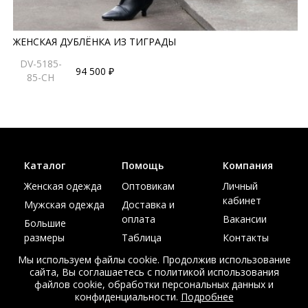
ЖЕНСКАЯ ДУБЛЁНКА ИЗ ТИГРАДЫ
DV-5185-
94 500 ₽
85-CH
Каталог
Помощь
Компания
Женская одежда
Оптовикам
Личный
кабинет
Мужская одежда
Доставка и
оплата
Вакансии
Большие
размеры
Таблица
Контакты
размеров
Акции
Мы используем файлы cookie. Продолжив использование
сайта, Вы соглашаетесь с политикой использования
файлов cookie, обработки персональных данных и
конфиденциальности.
Подробнее