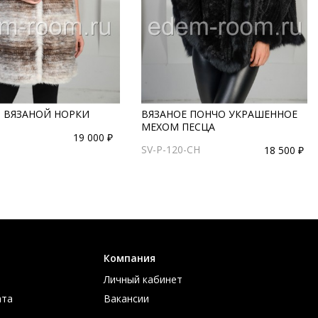
З ВЯЗАНОЙ НОРКИ
ВЯЗАНОЕ ПОНЧО УКРАШЕННОЕ
МЕХОМ ПЕСЦА
19 000 ₽
SV-P-120-CH
18 500 ₽
Компания
Личный кабинет
ата
Вакансии
ов
Контакты