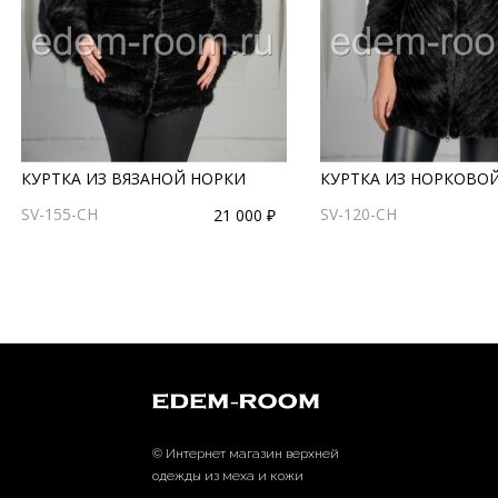
КУРТКА ИЗ ВЯЗАНОЙ НОРКИ
КУРТКА ИЗ НОРКОВОЙ
SV-155-CH
SV-120-CH
21 000 ₽
© Интернет магазин верхней
одежды из меха и кожи
EDEM-ROOM 2011-2026