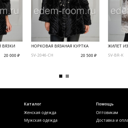
 ВЯЗКИ
НОРКОВАЯ ВЯЗАНАЯ КУРТКА
ЖИЛЕТ И
SV-2046-CH
SV-BR-K
20 000 ₽
20 500 ₽
Каталог
Помощь
Женская одежда
Оптовикам
Мужская одежда
Доставка и опл
Большие размеры
Таблица размер