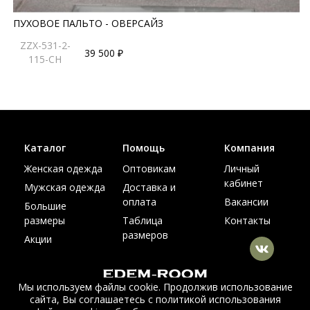
ПУХОВОЕ ПАЛЬТО - ОВЕРСАЙЗ
ZZX-531-2-
39 500 ₽
115-CH
Каталог
Помощь
Компания
Женская одежда
Оптовикам
Личный
кабинет
Мужская одежда
Доставка и
оплата
Вакансии
Большие
размеры
Таблица
Контакты
размеров
Акции
Мы используем файлы cookie. Продолжив использование
сайта, Вы соглашаетесь с политикой использования
© Интернет магазин верхней одежды из меха и кожи