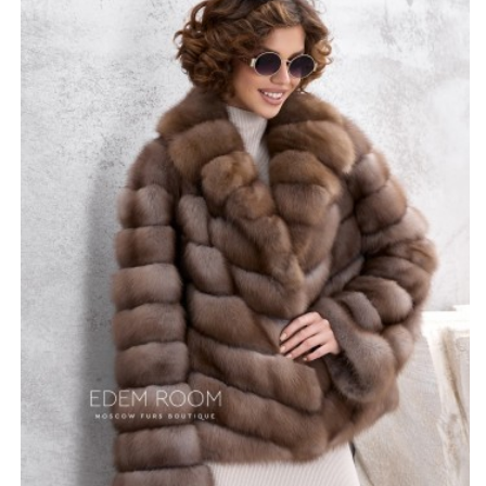
прочностью и носкостью, не теряет внешней красоты
на протяжении долгого времени. Материал привлекает
своей мягкостью и густотой и, наряду с этим,
безупречной лёгкостью. Шуба практически не
ощущается на теле во время носки. За счёт структуры
волосяного покрова в ней будет очень тепло в
морозный период.
Благодаря своей длине в 65-70 см. и свободной
посадке модель превосходно подходит для
автолюбительниц, движения в ней свободны.
*описание несет информационный характер, состав и
правила ухода могут быть изменены производителем