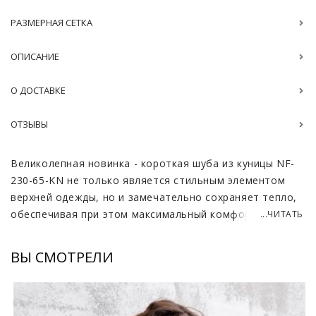
РАЗМЕРНАЯ СЕТКА
ОПИСАНИЕ
О ДОСТАВКЕ
ОТЗЫВЫ
Великолепная новинка - короткая шуба из куницы NF-
230-65-KN не только является стильным элементом
верхней одежды, но и замечательно сохраняет тепло,
обеспечивая при этом максимальный комфорт. Вещь
...ЧИТАТЬ
станет роскошным вариантом для посещения
официальных мероприятий, выставок. Шуба украсит
ВЫ СМОТРЕЛИ
свою обладательницу, подчеркнет её хрупкость и
утончённость.
Натуральный мех куницы обладает непревзойденной