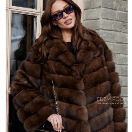
воротник, классическая английская отложенная
стойка.
Длина шубы из соболя ниже бедра, 70-75 см.
Представлен широкий размерный ряд от 42 до 50.Такая
шуба станет настоящей находкой любого гардероба.
Классика никогда не выходит из моды и прекрасно
сочетается с современным стилем одежды. Короткая
шуба из соболя - настоящий мастхев модницы.
*описание несет информационный характер, состав и
правила ухода могут быть изменены производителем