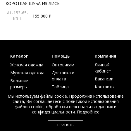
КОРОТКАЯ ШУБА ИЗ ЛИСЫ
AL-153-65-
155 000 ₽
KR-L
Каталог
Помощь
Компания
Женская одежда
Оптовикам
Личный
кабинет
Мужская одежда
Доставка и
оплата
Вакансии
Большие
размеры
Таблица
Контакты
размеров
Акции
Мы используем файлы cookie. Продолжив использование
сайта, Вы соглашаетесь с политикой использования
файлов cookie, обработки персональных данных и
конфиденциальности.
Подробнее
© Интернет магазин верхней одежды из меха и кожи
ПРИНЯТЬ
EDEM-ROOM 2011-2026