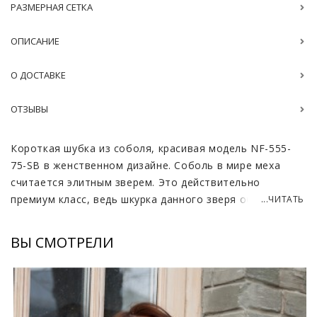
РАЗМЕРНАЯ СЕТКА
ОПИСАНИЕ
О ДОСТАВКЕ
ОТЗЫВЫ
Короткая шубка из соболя, красивая модель NF-555-
75-SB в женственном дизайне. Соболь в мире меха
считается элитным зверем. Это действительно
премиум класс, ведь шкурка данного зверя обладает
...ЧИТАТЬ
исключительной износостойкостью и высоким
качеством. Если правильно ухаживать за шубой, то
ВЫ СМОТРЕЛИ
она прослужит вам не менее 10 лет. Дизайн шубы -
классический. Красивый темно-коричневый цвет меха.
Изделие сшито из кусочков шкурок в нахлест,
создавая интересный геометрический узор. Имеется