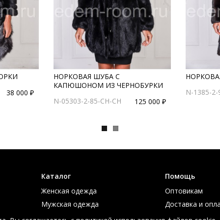
НОРКИ
НОРКОВАЯ ШУБА С
НОРКОВАЯ
КАПЮШОНОМ ИЗ ЧЕРНОБУРКИ
N-1385-2-
38 000 ₽
N-05303-2-85-CH-CH
125 000 ₽
Каталог
Помощь
Женская одежда
Оптовикам
Мужская одежда
Доставка и опл
Большие размеры
Таблица размер