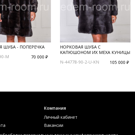
 ШУБА - ПОПЕРЕЧКА
НОРКОВАЯ ШУБА С
КАПЮШОНОМ ИХ МЕХА КУНИЦЫ
90-M
70 000 ₽
N-44778-90-2-U-KN
105 000 ₽
Компания
Личный кабинет
ата
Вакансии
ов
Контакты