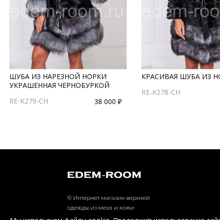
ШУБА ИЗ НАРЕЗНОЙ НОРКИ
КРАСИВАЯ ШУБА ИЗ 
УКРАШЕННАЯ ЧЕРНОБУРКОЙ
RE-K278-CH
RE-K279-CH
38 000 ₽
© Интернет магазин верхней
одежды из меха и кожи
EDEM-ROOM 2011-2026