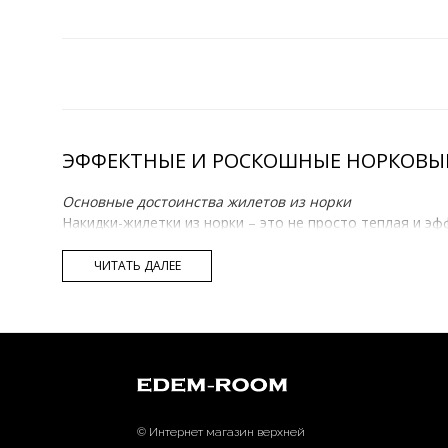
ЭФФЕКТНЫЕ И РОСКОШНЫЕ НОРКОВЫ
Основные достоинства жилетов из норки
Накидки-жилетки из норки – это не просто теплая и э
себе внимание, и станет настоящим украшением каждой
долговечность и потрясающую теплоту. Это изделие, ес
ЧИТАТЬ ДАЛЕЕ
Возможность купить шикарный жилет из норки по дос
В нашем шоу-руме Edem вы сможете приобрести велико
высококачественную вещь с отличным мехом, которая б
© Интернет магазин верхней