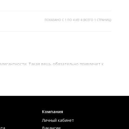
ПОКАЗАНО С 1 ПО 4 ИЗ 4 (ВСЕГО 1 СТРАНИЦ)
 элегантности. Такая вещь обязательно привлечет к
легкость, красоту, мягкость и блеск короткого меха,
иняет, не вытирается, не блекнет со временем.
При этом вы можете быть уверенны, что покупаете
Компания
Личный кабинет
ата
Вакансии