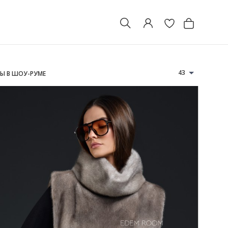
43
НЫ В ШОУ-РУМЕ