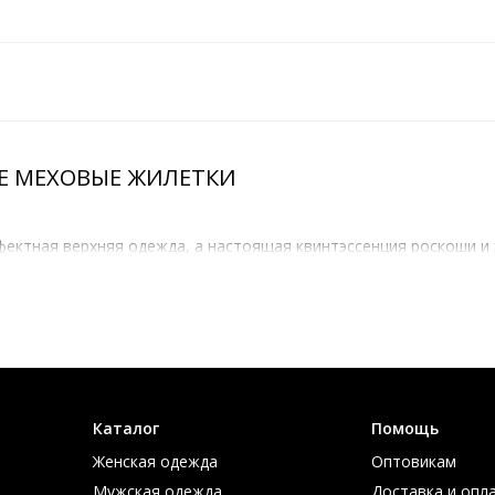
Е МЕХОВЫЕ ЖИЛЕТКИ
ффектная верхняя одежда, а настоящая квинтэссенция роскоши и
 современной женщины. Модель из норки особо ценится за свою 
ли оно качественное, очень долговечно, так как мех норки не л
тупной цене
лепную норковую жилетку, цена которой вас приятно поразит. 
удет дарить вам радость, тепло и красоту многие годы.
Каталог
Помощь
Женская одежда
Оптовикам
Мужская одежда
Доставка и опл