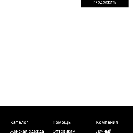
ПРОДОЛЖИТЬ
широком ассортименте
У нас самом крупном шоу-руме кожи и меха Edem
приготовлена для вас широкая коллекция самых модных
жилетов из натурального лисьего меха. Каждая модель
эффектна и особенна по-своему. Цены всех товаров вам
понравятся, и позволят вас без скрипа на душе и трагедии
для вашего кошелька стать обладателем удивительно
стильной накидки.
Каталог
Помощь
Компания
Женская одежда
Оптовикам
Личный