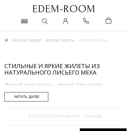
ЖЕНСКАЯ ОДЕЖДА
МЕХОВЫЕ ЖИЛЕТЫ
ЖИЛЕТКИ ИЗ ЛИСЫ
СТИЛЬНЫЕ И ЯРКИЕ ЖИЛЕТЫ ИЗ
НАТУРАЛЬНОГО ЛИСЬЕГО МЕХА
Женский жилет из лисы – модный тренд сезона
В моде данные модели, и настоящем хитом сезона
считаются жилетки из рыжего лисьего меха. Они эффектно
ЧИТАТЬ ДАЛЕЕ
смотрятся как под джинсы, так и под классические юбки.
Таки накидки стильно сочетаются с самой разной обувью и
аксессуарами, и всегда дарят образу неповторимую
В ЭТОЙ КАТЕГОРИИ НЕТ ТОВАРОВ.
изюминку.
Высококачественные товары потрясающих фасонов в