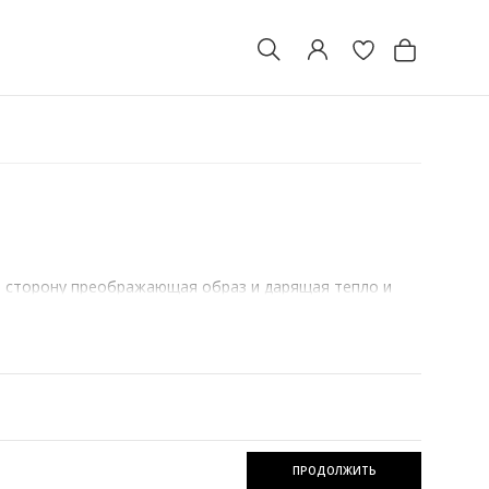
ю сторону преображающая образ и дарящая тепло и
ступности по цене для простых людей.
 кожаных и меховых вещей, дающих гарантию высокого
им. Edem-Room является достойным доверия магазином
ва, по удивительно доступной цене.
ПРОДОЛЖИТЬ