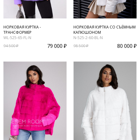
НОРКОВАЯ КУРТКА -
НОРКОВАЯ КУРТКА СО СЪЁМНЫМ
ТРАНСФОРМЕР
КАПЮШОНОМ
WL-525-65-FL-N
N-525-2-60-BL-N
79 000 ₽
80 000 ₽
94 500 ₽
98 500 ₽