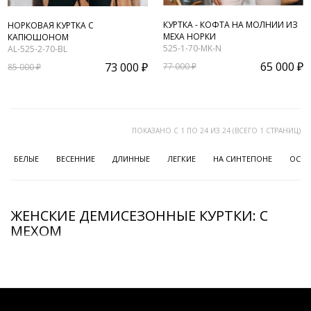
КУРТКА - КОФТА НА МОЛНИИ ИЗ
НОРКОВАЯ КУРТКА С
МЕХА НОРКИ
КАПЮШОНОМ
525-1-70-MK-N
AL-525-2-70-BL
65 000 ₽
73 000 ₽
77 000 ₽
85 000 ₽
ПОКАЗАНО С 1 ПО 24 ИЗ 24 (ВСЕГО 1 СТРАНИЦ)
БЕЛЫЕ
ВЕСЕННИЕ
ДЛИННЫЕ
ЛЕГКИЕ
НА СИНТЕПОНЕ
ОСЕН
ЖЕНСКИЕ ДЕМИСЕЗОННЫЕ КУРТКИ: С
МЕХОМ