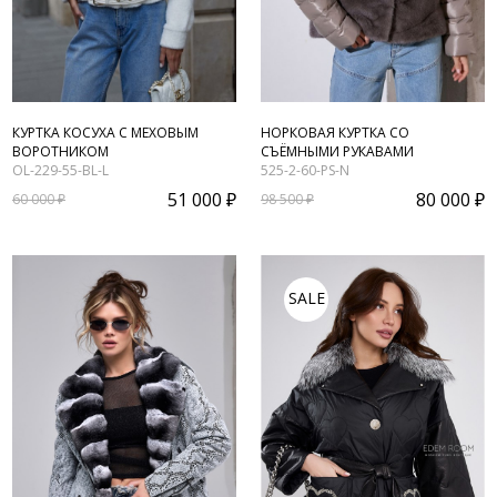
КУРТКА КОСУХА С МЕХОВЫМ
НОРКОВАЯ КУРТКА СО
ВОРОТНИКОМ
СЪЁМНЫМИ РУКАВАМИ
OL-229-55-BL-L
525-2-60-PS-N
51 000 ₽
80 000 ₽
60 000 ₽
98 500 ₽
SALE