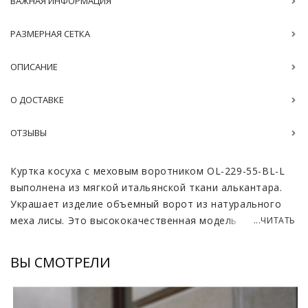
ВАЖНАЯ ИНФОРМАЦИЯ
РАЗМЕРНАЯ СЕТКА
ОПИСАНИЕ
О ДОСТАВКЕ
ОТЗЫВЫ
Куртка косуха с меховым воротником OL-229-55-BL-L
выполнена из мягкой итальянской ткани алькантара.
Украшает изделие объемный ворот из натурального
меха лисы. Это высококачественная модель для
...ЧИТАТЬ
повседневной носки или посещения светских
мероприятий.
ВЫ СМОТРЕЛИ
Укороченная куртка станет фавориткой в этом сезоне.
Ее уже высоко ценят автоледи и любительницы