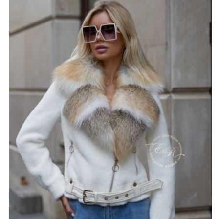
активно проводить время. Длина 60 см не сковывает
движения, а узкая манжета обеспечивает комфортное
ношение.
Экошубка имеет приталенный силуэт. Застегивается на
ассиметричную молнию с внутренней ветрозащитной
планкой. Два вшитых кармана декорированы
металлическими змейками с кольцом бегунком.
Придать образу завершенность и дополнительно
защитить от ветра и холода помогает регулируемый
ремешок по низу куртки. Модель одинаково хорошо
сочетается с кроссовками, массивными ботинками,
кедами, сапогами и классическими демисезонными
туфлями. Выбор аксессуаров не ограничен.
*описание несет информационный характер, состав и
правила ухода могут быть изменены производителем