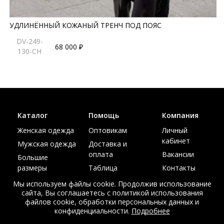
УДЛИНЁННЫЙ КОЖАНЫЙ ТРЕНЧ ПОД ПОЯС
DV-249-
68 000 ₽
130-CH
Каталог
Помощь
Компания
Женская одежда
Оптовикам
Личный
кабинет
Мужская одежда
Доставка и
оплата
Вакансии
Большие
размеры
Таблица
Контакты
размеров
Акции
Мы используем файлы cookie. Продолжив использование
сайта, Вы соглашаетесь с политикой использования
файлов cookie, обработки персональных данных и
конфиденциальности.
Подробнее