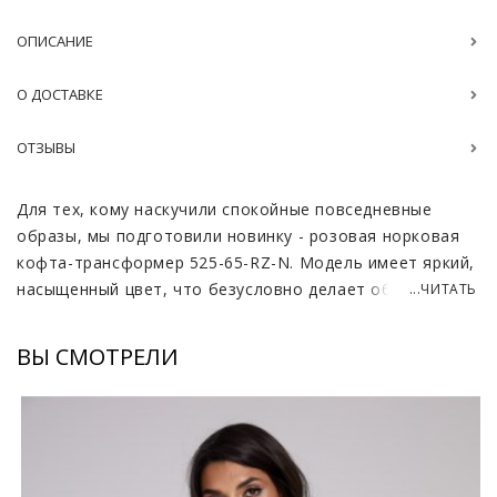
ОПИСАНИЕ
О ДОСТАВКЕ
ОТЗЫВЫ
Для тех, кому наскучили спокойные повседневные
образы, мы подготовили новинку - розовая норковая
кофта-трансформер 525-65-RZ-N. Модель имеет яркий,
насыщенный цвет, что безусловно делает образ
...ЧИТАТЬ
интересным и неподражаемым. Универсально
сочетается со всеми любимым стилем кэжуал, а также
ВЫ СМОТРЕЛИ
выступает в роли украшения строгого официального
стиля одежды.
Натуральный мех норки обладает множеством
замечательных характеристик. Прежде всего, он
славится высокой плотностью и густотой, что делает