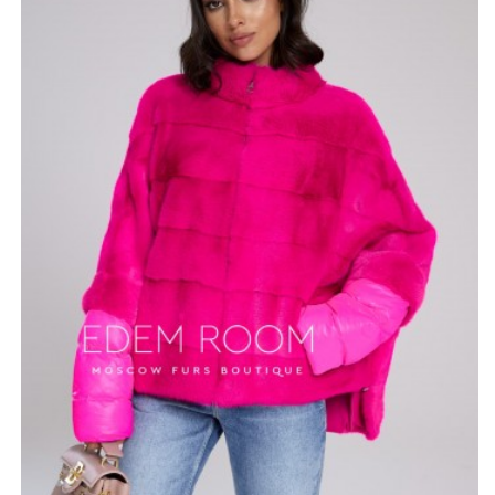
его очень тëплым. Мягкость и бархатистость меха
доставляет максимум приятных ощущений при
прикосновении к телу. Материал очень ноский и
прочный, он устойчив к разрывам и другим
механическим повреждениям, поэтому кофта-
трансформер будет радовать Вас, как прежде, даже
спустя несколько сезонов. Изюминка модели -
удобные, съёмные рукава, утеплённые гусиным пухом.
*описание несет информационный характер, состав и
правила ухода могут быть изменены производителем