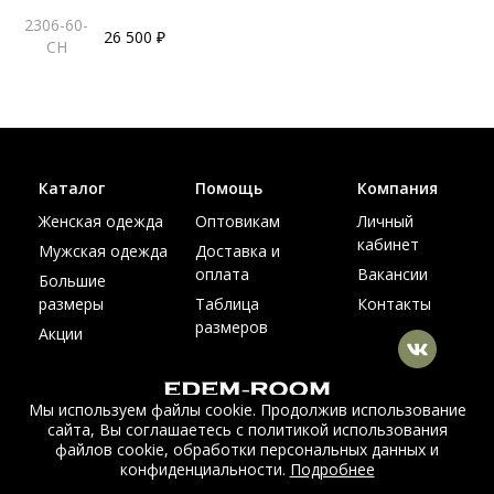
2306-60-
26 500 ₽
CH
Каталог
Помощь
Компания
Женская одежда
Оптовикам
Личный
кабинет
Мужская одежда
Доставка и
оплата
Вакансии
Большие
размеры
Таблица
Контакты
размеров
Акции
Мы используем файлы cookie. Продолжив использование
сайта, Вы соглашаетесь с политикой использования
© Интернет магазин верхней одежды из меха и кожи
файлов cookie, обработки персональных данных и
EDEM-ROOM 2011-2026
конфиденциальности.
Подробнее