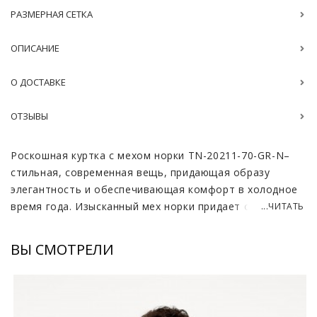
РАЗМЕРНАЯ СЕТКА
ОПИСАНИЕ
О ДОСТАВКЕ
ОТЗЫВЫ
Роскошная куртка с мехом норки TN-20211-70-GR-N–
стильная, современная вещь, придающая образу
элегантность и обеспечивающая комфорт в холодное
время года. Изысканный мех норки придает образу
...ЧИТАТЬ
неповторимый шик и подчеркивает безупречный вкус
своей обладательницы. Этот предмет гардероба не
ВЫ СМОТРЕЛИ
только согреет вас в непогоду, но и станет ярким
акцентом вашего образа.
Рукава, выполненные из высококачественного
трикотажа (100% шерсть), обеспечивают