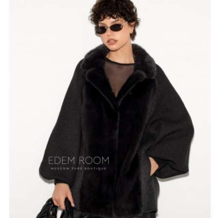
дополнительный уют, свободу движений, а также
смотрятся очень стильно. Мягкая и теплая шерсть
приятно облегает руки, даря приятные ощущения.
Длина куртки, 65-70 см., идеально подходит для
создания разнообразных образов, от повседневных до
вечерних.
Благородный графитовый цвет куртки придает ей
универсальность и позволяет легко сочетать ее с
различными элементами гардероба. Широкий
размерный ряд (46-66) позволит каждой женщине
найти свою идеальную модель. Изготовленная в
Турции, эта куртка сочетает в себе высокое качество
исполнения и доступную цену.
*описание несет информационный характер, состав и
правила ухода могут быть изменены производителем