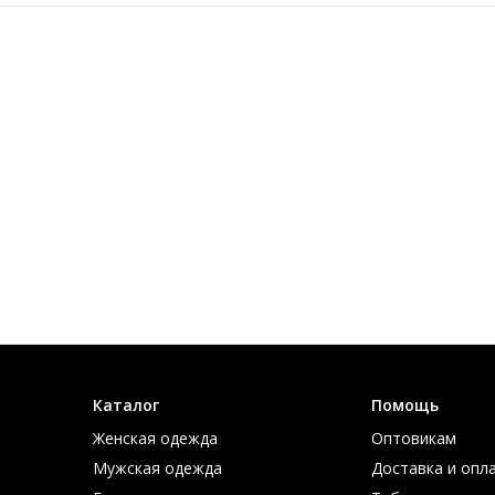
ко качественный продукт вам предлагают и из чего он сделан. 
у внешнего вида обуви – она вам обязательно должна нравитьс
или иная пара. Если ваш гардероб состоит из нарядов сдержанны
 кроме поверхности важно обратить внимание на внутреннюю отд
интетические материалы плохо сохраняют тепло и у них снижен
что постарайтесь защитить себя по максимуму.
ы предпочитаете высокий каблук, то все-таки лучше его иметь 
.
ня, что она меряется от места его прикрепления к обуви до на
статочно отложить их в корзину на нашем сайте или позвонить
тавку, почтовой службой по всей России или курьером по Моск
Каталог
Помощь
Женская одежда
Оптовикам
Мужская одежда
Доставка и опл