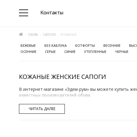
Контакты
ОБУВЬ
САПОГИ
КОЖАНЫЕ
БЕЖЕВЫЕ
БЕЗ КАБЛУКА
БОТФОРТЫ
ВЕСЕННИЕ
ВЫС
ОСЕННИЕ
СЕРЫЕ
СИНИЕ
УТЕПЛЕННЫЕ
ЧЕРНЫЕ
КОЖАНЫЕ ЖЕНСКИЕ САПОГИ
В интернет-магазине «Эдем-рум» вы можете купить же
известных производителей обуви.
Как бы ни менялась мода, кожа всегда востребована.А
ЧИТАТЬ ДАЛЕЕ
кожаный сапог. Ответственно отнеситесь к покупке, в
КАК ПРАВИЛЬНО ВЫБИРАТЬ САПОГИ ИЗ Н
Даже если вы берете товар на распродаже, то ц