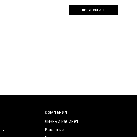
Такая обувь может продержаться до первой слякоти
ПРОДОЛЖИТЬ
я.
х тонов, то подумайте, как будут дополнять образ
елку, и чтобы всегда держать ноги в тепле, лучшим
ы показатели воздухопроницаемости.
в демисезонных вариантах, ведь зимой на нем не
боек.
 по бесплатным телефонам для оформления заказа.
ве.
Компания
Личный кабинет
ата
Вакансии