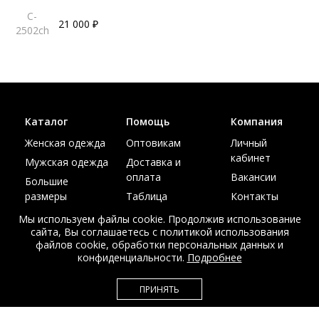
C-
21 000 ₽
2502ch
Каталог
Помощь
Компания
Женская одежда
Оптовикам
Личный
кабинет
Мужская одежда
Доставка и
оплата
Вакансии
Большие
размеры
Таблица
Контакты
размеров
Акции
Мы используем файлы cookie. Продолжив использование
сайта, Вы соглашаетесь с политикой использования
файлов cookie, обработки персональных данных и
конфиденциальности.
Подробнее
© Интернет магазин верхней одежды из меха и кожи
ПРИНЯТЬ
EDEM-ROOM 2011-2026