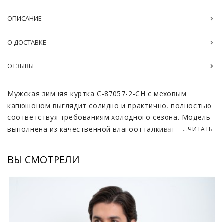
ОПИСАНИЕ
О ДОСТАВКЕ
ОТЗЫВЫ
Мужская зимняя куртка C-87057-2-CH с меховым
капюшоном выглядит солидно и практично, полностью
соответствуя требованиям холодного сезона. Модель
выполнена из качественной влагоотталкивающей
...ЧИТАТЬ
ткани, которая надежно защищает от ветра, снега и
сырости, сохраняя аккуратный внешний вид даже при
ВЫ СМОТРЕЛИ
активной носке. Прямой удлинённый крой длиной
около 85 сантиметров хорошо прикрывает корпус,
создавая дополнительное тепло и визуально
вытягивая силуэт.
Особое внимание привлекает большой капюшон с