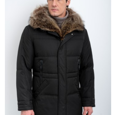
мехом енота насыщенного коричневого оттенка. Мех
плавно переходит в воротниковую зону, создавая
эффектный контраст с чёрным цветом ткани и
добавляя образу статусности. Капюшон не только
украшает модель, но и отлично защищает голову и
шею от холода и ветра. В качестве утеплителя
используется верблюжья шерсть, известная своими
высокими теплоизоляционными свойствами,
благодаря чему куртка подходит для суровой зимы.
Дизайн продуман до мелочей: куртка оснащена
четырьмя удобными карманами. Два боковых кармана
расположены внизу, а ещё два находятся выше и
застёгиваются на молнию, что позволяет безопасно
хранить мелкие вещи. Фурнитура выглядит аккуратно и
гармонично вписывается в общий стиль. Модель
рассчитана на размеры от 48 до 60 и отличается
универсальностью, подходя как для повседневной
носки, так и для более сдержанных, классических