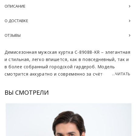
ОПИСАНИЕ
О ДОСТАВКЕ
ОТЗЫВЫ
Демисезонная мужская куртка C-89088-KR – элегантная
и стильная, легко впишется, как в повседневный, так и
в более собранный городской гардероб. Модель
смотрится аккуратно и современно за счёт
...ЧИТАТЬ
лаконичного кроя и продуманной посадки по фигуре.
Материал - мягкая и приятная на ощупь ткань болонь,
ВЫ СМОТРЕЛИ
обладающая практичностью и устойчивостью к износу.
Она хорошо защищает от ветра и переменчивой
погоды межсезонья, при этом остаётся лёгкой и
комфортной в носке.
Отдельного внимания заслуживает воротник из меха
мериноса. Он не только добавляет образу