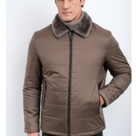
статусности, но и дарит дополнительное тепло и уют
в прохладные дни. Цвет воротника гармонично
перекликается с оттенком ткани, создавая цельный и
благородный образ. Светло-коричневый тон куртки
выглядит дорого и свежо, выгодно выделяясь среди
привычных тёмных вариантов верхней одежды.
В качестве утеплителя используется верблюжья
шерсть- натуральный материал с отличными
теплоизоляционными свойствами. Он помогает
поддерживать комфортную температуру без эффекта
перегрева. Длина 65–70 см делает модель удобной для
активного движения и повседневных дел. Куртка не
перегружена лишними деталями, выглядит аккуратно и
стильно, а основной акцент сделан на качестве
материалов и красивом цвете. Размерный ряд 48–60
позволяет подобрать оптимальную посадку.
Фабричное производство в Китае обеспечивает
достойное качество исполнения и аккуратную