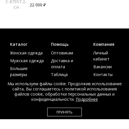
C-87057-2-
22 000 ₽
CH
Каталог
Помощь
Компания
Женская одежда
Оптовикам
Личный
кабинет
Мужская одежда
Доставка и
оплата
Вакансии
Большие
размеры
Таблица
Контакты
размеров
Акции
Мы используем файлы cookie. Продолжив использование
сайта, Вы соглашаетесь с политикой использования
файлов cookie, обработки персональных данных и
конфиденциальности.
Подробнее
© Интернет магазин верхней одежды из меха и кожи
ПРИНЯТЬ
EDEM-ROOM 2011-2026
Данный сайт несет исключительно информационный характер и не