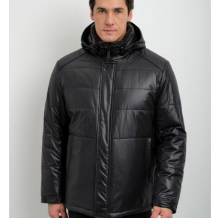
стриженным мериносом. Мягкий мех внутри воротника
создает дополнительное тепло и комфорт в
прохладную погоду, защищает шею от ветра и делает
посадку особенно уютной. Небольшой съемный
капюшон дополняет модель практичностью: его
можно отстегнуть при необходимости или
использовать в ветреные и дождливые дни.
Декоративная вставка с ремешком добавляет дизайну
аккуратный акцент и подчеркивает продуманность
деталей.
В качестве утеплителя используется верблюжья
шерсть - натуральный материал с отличными
теплоизоляционными свойствами. Он поддерживает
комфортный микроклимат, не перегревает и хорошо
подходит для переменчивой погоды межсезонья.
Длина 65–70 см удачно закрывает поясницу, сохраняя
тепло и обеспечивая удобство при движении.
Прямой крой сидит по фигуре свободно и аккуратно,