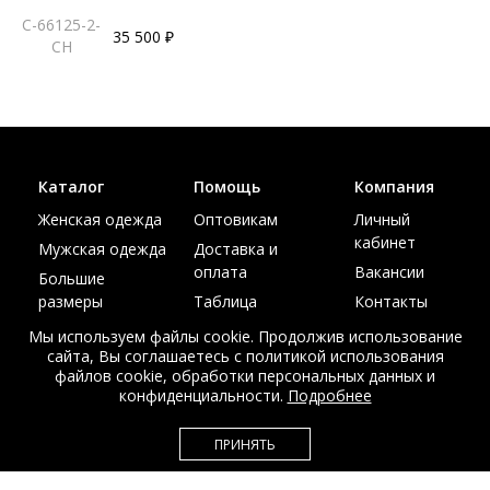
С-66125-2-
35 500 ₽
CH
Каталог
Помощь
Компания
Женская одежда
Оптовикам
Личный
кабинет
Мужская одежда
Доставка и
оплата
Вакансии
Большие
размеры
Таблица
Контакты
размеров
Акции
Мы используем файлы cookie. Продолжив использование
сайта, Вы соглашаетесь с политикой использования
файлов cookie, обработки персональных данных и
конфиденциальности.
Подробнее
© Интернет магазин верхней одежды из меха и кожи
ПРИНЯТЬ
EDEM-ROOM 2011-2026