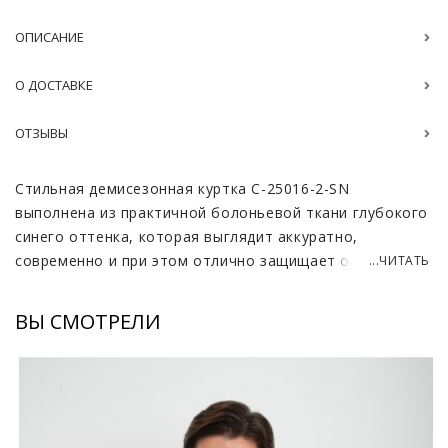
ОПИСАНИЕ
О ДОСТАВКЕ
ОТЗЫВЫ
Стильная демисезонная куртка C-25016-2-SN
выполнена из практичной болоньевой ткани глубокого
синего оттенка, которая выглядит аккуратно,
современно и при этом отлично защищает от ветра и
...ЧИТАТЬ
влаги. Материал приятный на ощупь, износостойкий и
хорошо держит форму, поэтому изделие долго
ВЫ СМОТРЕЛИ
сохраняет презентабельный внешний вид. Модель
смотрится сдержанно и элегантно, легко вписывается
как в повседневный, так и в более собранный
городской гардероб.
Куртка имеет удобный воротник-стойку, утепленный