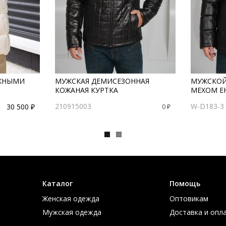
АЖНЫМИ
МУЖСКАЯ ДЕМИСЕЗОННАЯ
МУЖСКОЙ
КОЖАНАЯ КУРТКА
МЕХОМ Е
210915003
W-D183-3
30 500 ₽
0 ₽
Каталог
Помощь
Женская одежда
Оптовикам
Мужская одежда
Доставка и опл
Большие размеры
Таблица размер