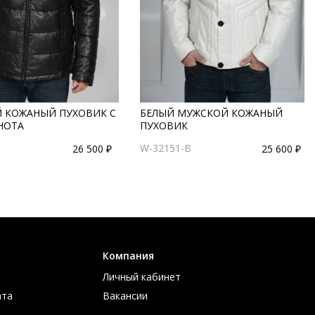
 КОЖАНЫЙ ПУХОВИК С
БЕЛЫЙ МУЖСКОЙ КОЖАНЫЙ
НОТА
ПУХОВИК
W-32151-B
26 500 ₽
25 600 ₽
Компания
Личный кабинет
ата
Вакансии
ов
Контакты