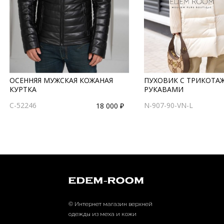
ОСЕННЯЯ МУЖСКАЯ КОЖАНАЯ
ПУХОВИК С ТРИКОТ
КУРТКА
РУКАВАМИ
С-52246
N-907-90-VN-L
18 000 ₽
© Интернет магазин верхней
одежды из меха и кожи
EDEM-ROOM 2011-2026