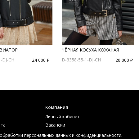
АВИАТОР
ЧЁРНАЯ КОСУХА КОЖАНАЯ
-DJ-CH
D-3358-55-1-DJ-CH
24 000 ₽
26 000 ₽
Компания
Личный кабинет
ата
Вакансии
ов
Контакты
 обработки персональных данных и конфиденциальности.