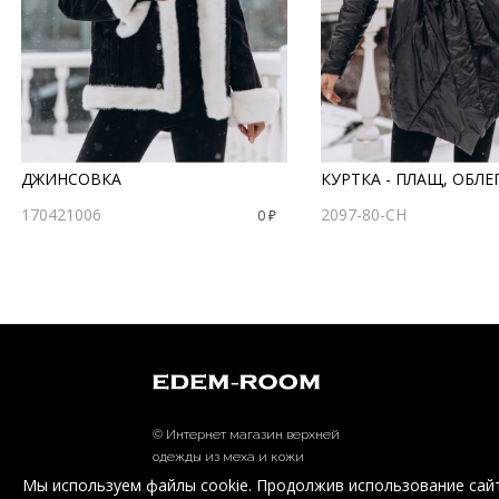
ДЖИНСОВКА
КУРТКА - ПЛАЩ, ОБЛЕ
170421006
2097-80-CH
0 ₽
© Интернет магазин верхней
одежды из меха и кожи
EDEM-ROOM 2011-2026
Мы используем файлы cookie. Продолжив использование сайт