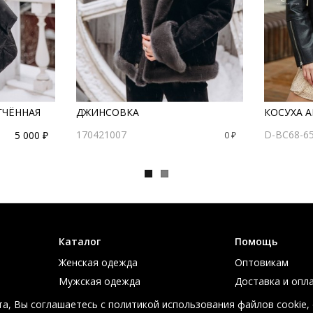
ГЧЁННАЯ
ДЖИНСОВКА
КОСУХА 
170421007
D-BC68-65
5 000 ₽
0 ₽
Каталог
Помощь
Женская одежда
Оптовикам
Мужская одежда
Доставка и опл
Большие размеры
Таблица размер
а, Вы соглашаетесь с политикой использования файлов cookie,