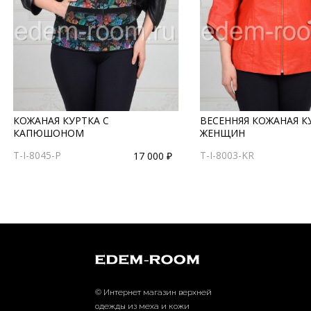
КОЖАНАЯ КУРТКА С
ВЕСЕННЯЯ КОЖАНАЯ К
КАПЮШОНОМ
ЖЕНЩИН
T-I-8045-P
T-I-8003-KR
17 000 ₽
© Интернет магазин верхней
одежды из меха и кожи