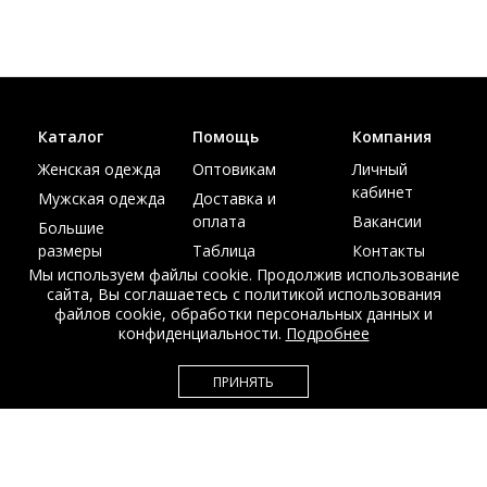
Каталог
Помощь
Компания
Женская одежда
Оптовикам
Личный
кабинет
Мужская одежда
Доставка и
оплата
Вакансии
Большие
размеры
Таблица
Контакты
размеров
Мы используем файлы cookie. Продолжив использование
Акции
сайта, Вы соглашаетесь с политикой использования
файлов cookie, обработки персональных данных и
конфиденциальности.
Подробнее
ПРИНЯТЬ
© Интернет магазин верхней одежды из меха и кожи
EDEM-ROOM 2011-2026
Данный сайт несет исключительно информационный характер и не
является публичной офертой.