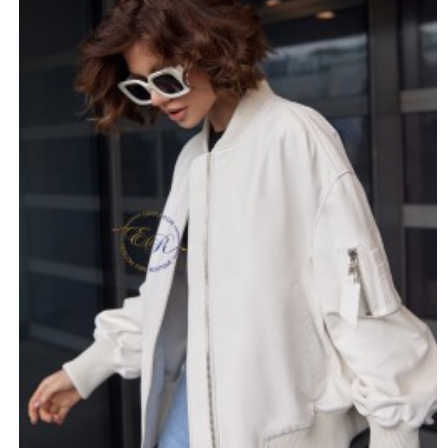
механическим повреждениям. Частицы пыли и грязи
быстро удаляются с поверхности слегка влажной
губкой.
Куртка имеет нестандартный фасон, широкие рукава,
на одном из которых располагается накладной карман
на молнии. Манжеты рукавов, нижняя кромка изделия
и воротник выполнены в чёрном цвете. Длина средняя
- 60-65 см. Модель будет отлично сочетаться с
брюками и кроссовками, обеспечит комфорт при
поездках в автомобиле.
*описание несет информационный характер, состав и
правила ухода могут быть изменены производителем