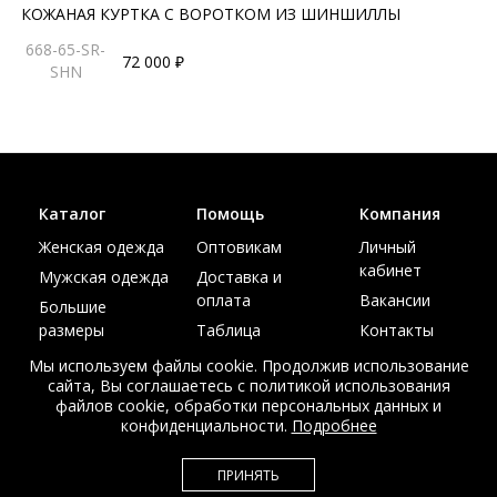
КОЖАНАЯ КУРТКА С ВОРОТКОМ ИЗ ШИНШИЛЛЫ
668-65-SR-
72 000 ₽
SHN
Каталог
Помощь
Компания
Женская одежда
Оптовикам
Личный
кабинет
Мужская одежда
Доставка и
оплата
Вакансии
Большие
размеры
Таблица
Контакты
размеров
Акции
Мы используем файлы cookie. Продолжив использование
сайта, Вы соглашаетесь с политикой использования
файлов cookie, обработки персональных данных и
конфиденциальности.
Подробнее
© Интернет магазин верхней одежды из меха и кожи
ПРИНЯТЬ
EDEM-ROOM 2011-2026