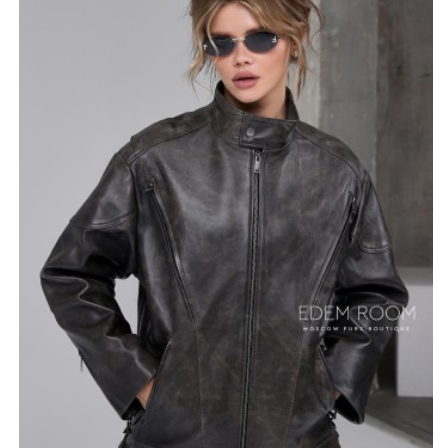
Данная модель представлена в нескольких цветах:
серый - винтажный, коричневый - винтажный и
классический чёрный. Длина изделия до бедра, 70-75
см. Куртка объемная, по дизайну напоминает стиль
мотоциклистов. Полукруглые манжеты на плечах,
небольшой воротник - стойка на кнопке, прямая
молния. Имеется интересная акцентная деталь в виде
боковых шнуровок.
Данная модель произведена в Турции и имеет
люксовое качество материалов.
*описание несет информационный характер, состав и
правила ухода могут быть изменены производителем