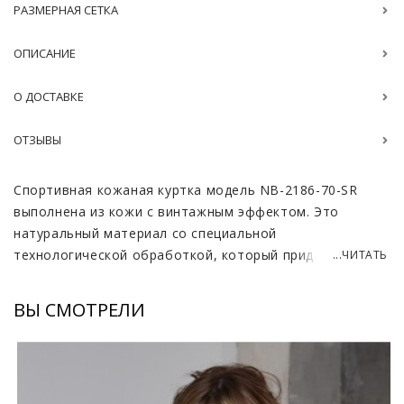
РАЗМЕРНАЯ СЕТКА
ОПИСАНИЕ
О ДОСТАВКЕ
ОТЗЫВЫ
Спортивная кожаная куртка модель NB-2186-70-SR
выполнена из кожи с винтажным эффектом. Это
натуральный материал со специальной
технологической обработкой, который придает вещи
...ЧИТАТЬ
состаренный вид. Для создания такого эффекта
используется хром. В ходе носки куртки на местах с
ВЫ СМОТРЕЛИ
большим трением появляются разного вида заломы,
царапины и потёртости. Все это выглядит естественно
и придает верхней одежде то самое ощущение
винтажа.