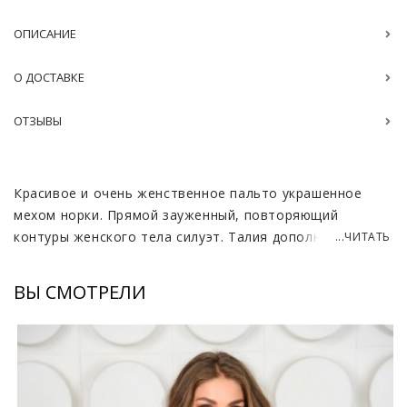
ОПИСАНИЕ
О ДОСТАВКЕ
ОТЗЫВЫ
Красивое и очень женственное пальто украшенное
мехом норки. Прямой зауженный, повторяющий
контуры женского тела силуэт. Талия дополнительно
...ЧИТАТЬ
подчеркивается поясом на резинке с пряжкой.
Отличная длина до колен и фасон «футляр» помогают
ВЫ СМОТРЕЛИ
зрительно вытянуть силуэт, делая фигуру более
легкой. Этому же способствует и достаточно глубокий
V-образный вырез горловины. Пальто сшито из черной
экокожи украшенной строчкой. Опушка капюшона и
планка скрывающая застежку украшены натуральным