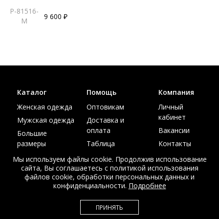
P-81516-
9 600 ₽
M
Каталог
Помощь
Компания
Женская одежда
Оптовикам
Личный
кабинет
Мужская одежда
Доставка и
оплата
Вакансии
Большие
размеры
Таблица
Контакты
размеров
Акции
Мы используем файлы cookie. Продолжив использование
сайта, Вы соглашаетесь с политикой использования
файлов cookie, обработки персональных данных и
конфиденциальности.
Подробнее
© Интернет магазин верхней одежды из меха и кожи
ПРИНЯТЬ
EDEM-ROOM 2011-2026