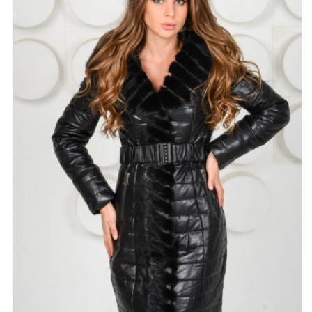
мехом норки в цвет экокожи.
По вопросам наличия, звоните менеджерам магазина,
мы с удовольствием поможем! Телефоны для связи
находятся выше или на странице "контакты". Кроме
того можете посетить наш магазин в Москве, где Вы
ознакомитесь с самыми свежими новинками.
*описание несет информационный характер, состав и
правила ухода могут быть изменены производителем