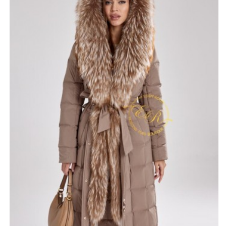
талии. Карманы прямые врезные, практически не
заметны.
Изюминкой модели является большой капюшон,
обрамленный крашеным енотом. Мех пышный,
пестрый, как бы состоит из вкраплений ванили — от
светлой до темной и белых точек, напоминающих
снежинки. Он грациозно свисает до самого низа
пальто, делая его шикарным, изысканным.
*описание несет информационный характер, состав и
правила ухода могут быть изменены производителем