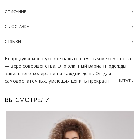
ОПИСАНИЕ
О ДОСТАВКЕ
ОТЗЫВЫ
Непродуваемое пуховое пальто с густым мехом енота
— верх совершенства. Это элитный вариант одежды
ванильного колера не на каждый день. Он для
самодостаточных, умеющих ценить прекрасное
...ЧИТАТЬ
современных женщин.
ВЫ СМОТРЕЛИ
Сшито из итальянской водонепроницаемой материи.
Ей не страшен ни дождь, ни мокрый снег. После
высыхания она не меняет форму, не вытягивается.
Ткань стеганая крупной клеткой, само пальто
удлиненное — ниже колен. Спереди кнопки,
прилагается тканевый пояс, который завязывается на