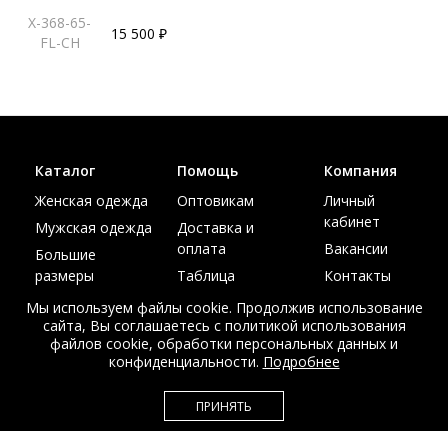
X-368-65-
15 500 ₽
FL-CH
Каталог
Помощь
Компания
Женская одежда
Оптовикам
Личный
кабинет
Мужская одежда
Доставка и
оплата
Вакансии
Большие
размеры
Таблица
Контакты
размеров
Акции
Мы используем файлы cookie. Продолжив использование
сайта, Вы соглашаетесь с политикой использования
файлов cookie, обработки персональных данных и
конфиденциальности.
Подробнее
© Интернет магазин верхней одежды из меха и кожи
ПРИНЯТЬ
EDEM-ROOM 2011-2026