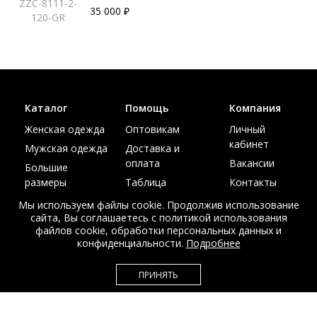
ZZC-8111-2-
35 000 ₽
120-GR
Каталог
Помощь
Компания
Женская одежда
Оптовикам
Личный
кабинет
Мужская одежда
Доставка и
оплата
Вакансии
Большие
размеры
Таблица
Контакты
размеров
Акции
Мы используем файлы cookie. Продолжив использование
сайта, Вы соглашаетесь с политикой использования
файлов cookie, обработки персональных данных и
конфиденциальности.
Подробнее
© Интернет магазин верхней одежды из меха и кожи
ПРИНЯТЬ
EDEM-ROOM 2011-2026
Данный сайт несет исключительно информационный характер и не