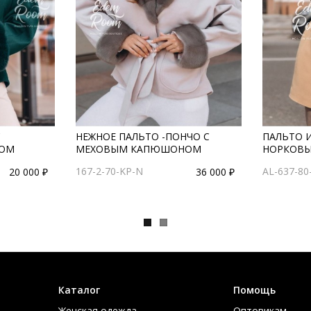
С
НЕЖНОЕ ПАЛЬТО -ПОНЧО С
ПАЛЬТО 
ОМ
МЕХОВЫМ КАПЮШОНОМ
НОРКОВ
167-2-70-KP-N
AL-637-80
20 000 ₽
36 000 ₽
Каталог
Помощь
Женская одежда
Оптовикам