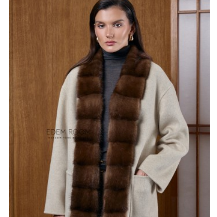
приятные тактильные ощущения, но и мгновенно
повышает статусность всего образа. Длина около
восьмидесяти сантиметров делает пальто
максимально практичным для активных городских
будней или поездок в автомобиле, при этом сохраняя
элегантность классической верхней одежды.
Прямой силуэт гармонично садится на любую фигуру в
широком диапазоне размеров, обеспечивая свободу
движений и уверенность в себе. Нежный бежевый цвет
освежает и легко комбинируется с аксессуарами
любой палитры, позволяя создавать множество
стильных ансамблей для деловых встреч или
торжественных выходов. Высокое содержание
натуральных волокон гарантирует надежное
сохранение тепла, а меховая отделка защищает от
прохладного ветра. Это пальто станет выразительным
элементом вашего гардероба, подчеркивающим
стремление к совершенству и любовь к вещам