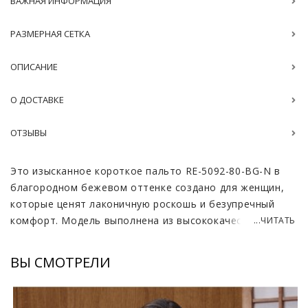
ВАЖНАЯ ИНФОРМАЦИЯ
РАЗМЕРНАЯ СЕТКА
ОПИСАНИЕ
О ДОСТАВКЕ
ОТЗЫВЫ
Это изысканное короткое пальто RE-5092-80-BG-N в
благородном бежевом оттенке создано для женщин,
которые ценят лаконичную роскошь и безупречный
комфорт. Модель выполнена из высококачественного
...ЧИТАТЬ
смесового полотна, где натуральная шерсть
дополнена нежным кашемиром для придания ткани
ВЫ СМОТРЕЛИ
особой мягкости и легкого шелковистого блеска.
Главным украшением изделия выступает воротник из
отборной импортной норки, который не только дарит