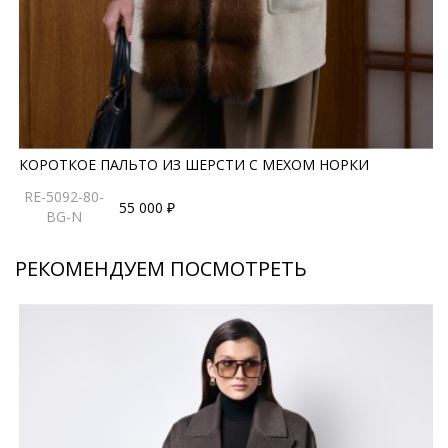
премиального качества, которые остаются
актуальными вне времени. Каждый элемент этой
модели говорит о безупречном вкусе своей
обладательницы и внимании к деталям.
*описание несет информационный характер, состав и
правила ухода могут быть изменены производителем
КОРОТКОЕ ПАЛЬТО ИЗ ШЕРСТИ С МЕХОМ НОРКИ
RE-5092-80-
55 000 ₽
BG-N
РЕКОМЕНДУЕМ ПОСМОТРЕТЬ