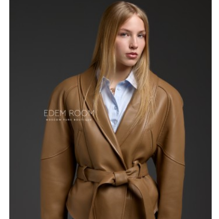
Особенностью этой модели являются расширенные
плечи, которые создают модный силуэт и
подчеркивают хрупкость женской фигуры. Куртка
идеально сидит по фигуре благодаря поясу, который
акцентирует талию и позволяет регулировать посадку.
Эта куртка станет незаменимой вещью в вашем
гардеробе, добавив нотку стиля и уверенности в
любой образ. Она подойдет для прохладной погоды,
защитит от ветра и дождя, при этом позволит вам
выглядеть модно и современно.
Сочетайте ее с классическими брюками и лодочками
для делового образа или с джинсами и ботинками для
более непринужденного стиля. Дополните наряд
аксессуарами в тон куртке, чтобы создать
гармоничный и завершенный образ.
*описание несет информационный характер, состав и
правила ухода могут быть изменены производителем