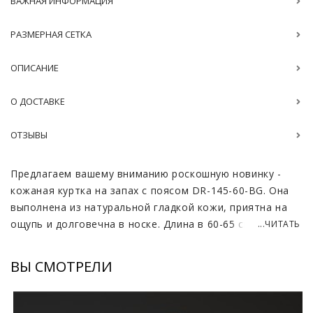
ВАЖНАЯ ИНФОРМАЦИЯ
РАЗМЕРНАЯ СЕТКА
ОПИСАНИЕ
О ДОСТАВКЕ
ОТЗЫВЫ
Предлагаем вашему вниманию роскошную новинку -
кожаная куртка на запах с поясом DR-145-60-BG. Она
выполнена из натуральной гладкой кожи, приятна на
ощупь и долговечна в носке. Длина в 60-65 см. делает
...ЧИТАТЬ
ее универсальным вариантом, подходящим как для
юбок и платьев, так и для брюк и джинсов.
ВЫ СМОТРЕЛИ
Благородный оттенок кэмел добавляет образу
изысканности и легко сочетается с различными
цветами.