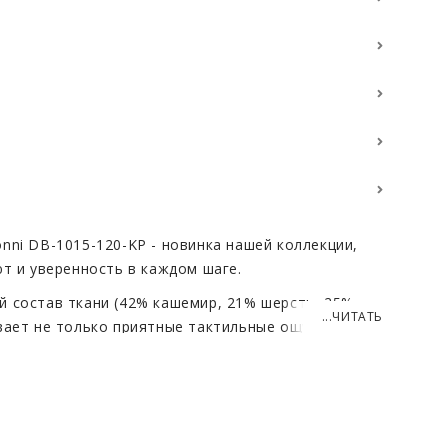
nni DB-1015-120-KP - новинка нашей коллекции,
ют и уверенность в каждом шаге.
 состав ткани (42% кашемир, 21% шерсть, 25%
...ЧИТАТЬ
вает не только приятные тактильные ощущения,
 Кашемир придает ткани мягкость и легкость,
ые дни, хлопок обеспечивает
олиэстер гарантирует долговечность и прочность
 капучино – это универсальный выбор, который
цветовой гаммой вашего гардероба.