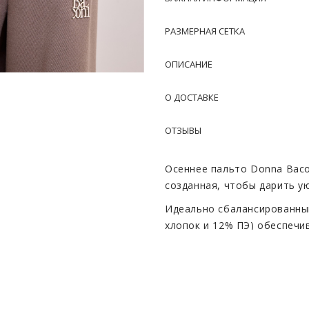
РАЗМЕРНАЯ СЕТКА
ОПИСАНИЕ
О ДОСТАВКЕ
ОТЗЫВЫ
Осеннее пальто Donna Baco
созданная, чтобы дарить у
Идеально сбалансированный
хлопок и 12% ПЭ) обеспечи
но и практичность в носке.
шерсть согревает в холодн
воздухопроницаемость, а п
изделия. Благородный цвет
легко сочетается с любой 