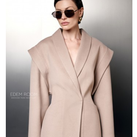
всего дня. Приталенный фасон деликатно акцентирует
внимание на талии, создавая женственный и в то же
время строгий деловой облик.
Длина изделия составляет семьдесят пять
сантиметров, что позволяет носить его как с
классическими брюками, так и с юбками различной
длины. Такая модель незаменима для энергичных
женщин, которые ценят удобство и стиль в ритме
большого города. Размерная сетка от сорок второго
до сорок восьмого ориентирована на создание
идеальной посадки по фигуре. Это пальто пиджак
создано для тех, кто стремится выглядеть безупречно
и уверенно в любой ситуации, будь то важная встреча
или неформальный выход. Качественные материалы и
классический дизайн подчеркивают утонченный вкус
владелицы, позволяя транслировать высокий статус
через лаконичность и эстетику кроя. Лаконичный
дизайн без лишних деталей делает вещь