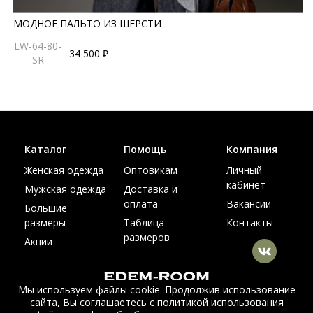
МОДНОЕ ПАЛЬТО ИЗ ШЕРСТИ
LW-64-80-
34 500 ₽
SR
Каталог
Помощь
Компания
Женская одежда
Оптовикам
Личный
кабинет
Мужская одежда
Доставка и
оплата
Вакансии
Большие
размеры
Таблица
Контакты
размеров
Акции
Мы используем файлы cookie. Продолжив использование
сайта, Вы соглашаетесь с политикой использования
© Интернет магазин верхней одежды из меха и кожи