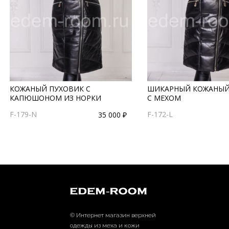
КОЖАНЫЙ ПУХОВИК С
ШИКАРНЫЙ КОЖАНЫЙ
КАПЮШОНОМ ИЗ НОРКИ
С МЕХОМ
F-179-N
F-172-L
35 000 ₽
© Интернет магазин верхней
одежды из меха и кожи