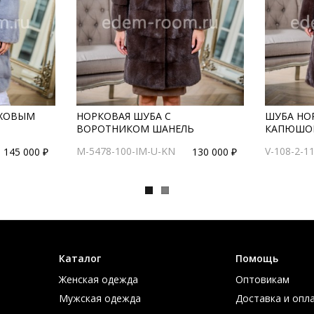
ЕХОВЫМ
НОРКОВАЯ ШУБА С
ШУБА НО
ВОРОТНИКОМ ШАНЕЛЬ
КАПЮШО
M-5478-100-IM-U-KN
V-108-2-1
145 000 ₽
130 000 ₽
Каталог
Помощь
Женская одежда
Оптовикам
Мужская одежда
Доставка и опл