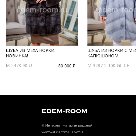
ШУБА ИЗ МЕХА НОРКИ.
ШУБА ИЗ НОРКИ С М
НОВИНКА!
КАПЮШОНОМ
M-5478-90-U
M-3287-2-100-GL-CH
80 000 ₽
© Интернет магазин верхней
одежды из меха и кожи