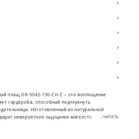
ый плащ DR-9042-130-CH-Z – это воплощение
дмет гардероба, способный подчеркнуть
адательницы. Изготовленный из натуральной
дарит невероятное ощущение мягкости и
...ЧИТАТЬ
родный черный цвет добавляет образу
и, делая его уместным как в повседневной жизни,