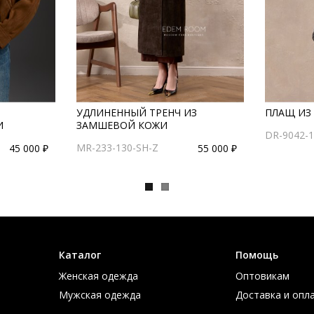
УДЛИНЕННЫЙ ТРЕНЧ ИЗ
ПЛАЩ ИЗ
И
ЗАМШЕВОЙ КОЖИ
DR-9042-1
MR-233-130-SH-Z
45 000 ₽
55 000 ₽
Каталог
Помощь
Женская одежда
Оптовикам
Мужская одежда
Доставка и опл
Большие размеры
Таблица размер