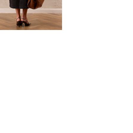
так и на особых мероприяти
Расширенные плечи, а такж
силуэт, выгодно подчеркив
сочетается с различными с
классическими брюками и э
джинсами и уютными свите
аксессуарами, такими как 
перчатки.
Плащ станет незаменимым 
неповторимый шарм и увере
стиль, но и будет обеспечи
*описание несет информаци
быть изменены производит