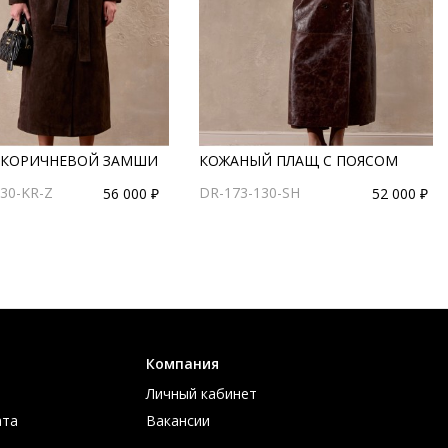
 КОРИЧНЕВОЙ ЗАМШИ
КОЖАНЫЙ ПЛАЩ С ПОЯСОМ
30-KR-Z
DR-173-130-SH
56 000 ₽
52 000 ₽
Компания
Личный кабинет
ата
Вакансии
ов
Контакты