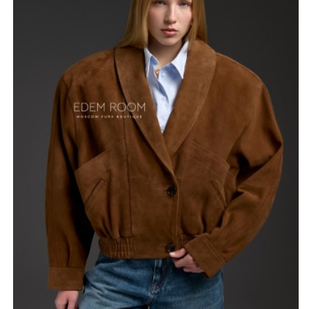
одежды и цветовыми решениями. Коричневый цвет
придает куртке элегантность и делает ее подходящей
для создания как неформальных, так и официальных
образов.
Особенностью данной модели являются расширенные
плечи, которые придают силуэту современный и
модный вид. Этот элемент дизайна делает акцент на
верхней части тела и создает стильный объем.
Замшевая куртка-бомбер идеально подойдет для
прохладной погоды, обеспечивая тепло и комфорт.
*описание несет информационный характер, состав и
правила ухода могут быть изменены производителем