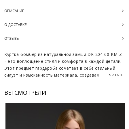
ОПИСАНИЕ
О ДОСТАВКЕ
ОТЗЫВЫ
Куртка-бомбер из натуральной замши DR-204-60-KM-Z
– это воплощение стиля и комфорта в каждой детали.
Этот предмет гардероба сочетает в себе стильный
силуэт и изысканность материала, создавая
...ЧИТАТЬ
неповторимый образ. Замшевая кожа придает куртке
особую мягкость и приятную текстуру, делая ее не
ВЫ СМОТРЕЛИ
только модной, но и комфортной во время
использования.
Длина куртки составляет 60-65 см. Она подходит для
девушек и женщин с разным типом телосложения и
легко сочетается с разнообразными элементами