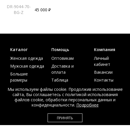
DR-9044-70-
45 000 ₽
BG-Z
Каталог
Помощь
Компания
Женская одежда
Оптовикам
Личный
кабинет
Мужская одежда
Доставка и
оплата
Вакансии
Большие
размеры
Таблица
Контакты
размеров
Акции
Мы используем файлы cookie. Продолжив использование
сайта, Вы соглашаетесь с политикой использования
файлов cookie, обработки персональных данных и
конфиденциальности.
Подробнее
© Интернет магазин верхней одежды из меха и кожи
ПРИНЯТЬ
EDEM-ROOM 2011-2026