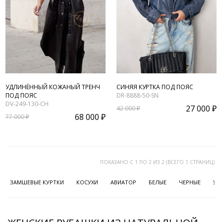
УДЛИНЁННЫЙ КОЖАНЫЙ ТРЕНЧ
СИНЯЯ КУРТКА ПОД ПОЯС
ПОД ПОЯС
DR-8888-50-SN
DV-249-130-CH
27 000 ₽
42 000 ₽
68 000 ₽
77 000 ₽
ПОКАЗАНО С 1 ПО 2 ИЗ 2 (ВСЕГО 1 СТРАНИЦ)
ЗАМШЕВЫЕ КУРТКИ
КОСУХИ
АВИАТОР
БЕЛЫЕ
ЧЕРНЫЕ
УД