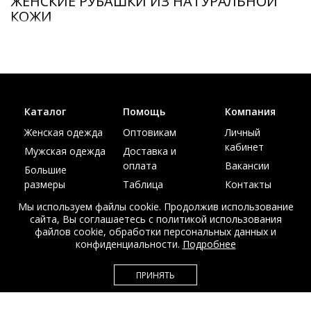
ЖЕНСКИЕ РУБАШКИ ИЗ НАТУРАЛЬНОЙ
КОЖИ
Каталог
Помощь
Компания
Женская одежда
Оптовикам
Личный
кабинет
Мужская одежда
Доставка и
оплата
Вакансии
Большие
размеры
Таблица
Контакты
размеров
Акции
Мы используем файлы cookie. Продолжив использование
сайта, Вы соглашаетесь с политикой использования
файлов cookie, обработки персональных данных и
конфиденциальности.
Подробнее
© Интернет магазин верхней одежды из меха и кожи
ПРИНЯТЬ
EDEM-ROOM 2011-2026
Данный сайт несет исключительно информационный характер и не