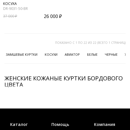
КОСУХА
DR-9031-50-BR
26 000 ₽
37 000 ₽
ПОКАЗАНО С 1 ПО 22 ИЗ 22 (ВСЕГО 1 СТРАНИЦ)
ЗАМШЕВЫЕ КУРТКИ
КОСУХИ
АВИАТОР
БЕЛЫЕ
ЧЕРНЫЕ
УД
ЖЕНСКИЕ КОЖАНЫЕ КУРТКИ БОРДОВОГО
ЦВЕТА
Каталог
Помощь
Компания