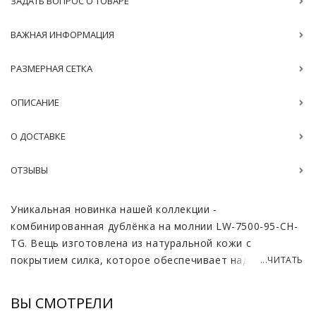
ЗАДАТЬ ВОПРОС О ТОВАРЕ
ВАЖНАЯ ИНФОРМАЦИЯ
РАЗМЕРНАЯ СЕТКА
ОПИСАНИЕ
О ДОСТАВКЕ
ОТЗЫВЫ
Уникальная новинка нашей коллекции -
комбинированная дублёнка на молнии LW-7500-95-CH-
TG. Вещь изготовлена из натуральной кожи с
покрытием силка, которое обеспечивает надежную
...ЧИТАТЬ
защиту от негативных воздействий внешней среды,
что делает её идеальным выбором для городской
ВЫ СМОТРЕЛИ
жизни.