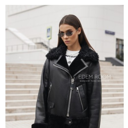
Особое внимание уделено воротнику, выполненному
из меха тиградо. Он выступает в роли украшения
модели, не только создавая эффектный визуальный
акцент, но и обеспечивая дополнительное тепло.
Мягкий и приятный на ощупь материал несомненно
подарит вам ощущение комфорта.
Черный цвет позволяет легко комбинировать дублёнку
с любым гардеробом. По индивидуальному заказу
доступны другие расцветки, что даёт возможность
каждой моднице выбрать то, что нравится именно ей,
выразить свою индивидуальность. Выбор этой модели
станет настоящим вкладом в безупречность вашего
внешнего вида.
*описание несет информационный характер, состав и
правила ухода могут быть изменены производителем