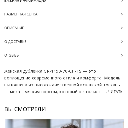
ВАЖНАЯ ИНФОРМАЦИЯ
РАЗМЕРНАЯ СЕТКА
ОПИСАНИЕ
О ДОСТАВКЕ
ОТЗЫВЫ
Женская дублёнка GR-1150-70-CH-TS — это
воплощение современного стиля и комфорта. Модель
выполнена из высококачественной испанской тосканы
— меха с мягким ворсом, который не только
...ЧИТАТЬ
прекрасно сохраняет тепло, но и отличается
долговечностью. Внутренняя часть — нежная кожа
ВЫ СМОТРЕЛИ
ягнёнка, создающая ощущение лёгкости и комфорта в
носке. Длина изделия составляет 70–75 см (с
возможностью корректировки), что делает модель