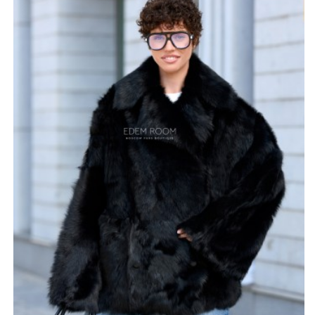
универсальной для городского ритма жизни.
Представлена в двух классических цветах —
насыщенный чёрный и благородный кэмел
(дополнительные оттенки возможны по запросу).
Особенность дублёнки — её двухсторонний формат.
Это значит, что одно изделие может выглядеть
абсолютно по-новому, в зависимости от того, какой
стороной вы решите носить его сегодня. Такой подход
делает дублёнку ещё более практичной и
функциональной. Размерный ряд охватывает позиции
от 42 до 56. Производство — Россия, с
использованием лучших технологий обработки и
выделки меха. Эта короткая дублёнка станет стильным
акцентом в гардеробе, подчеркнёт вкус своей
обладательницы и подарит уют даже в самую
прохладную погоду.
*описание несет информационный характер, состав и
правила ухода могут быть изменены производителем