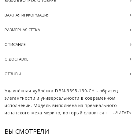
ЗАДАТЬ ВОПРОС О ТОВАРЕ
ВАЖНАЯ ИНФОРМАЦИЯ
РАЗМЕРНАЯ СЕТКА
ОПИСАНИЕ
О ДОСТАВКЕ
ОТЗЫВЫ
Удлинённая дублёнка DBN-3395-130-CH - образец
элегантности и универсальности в современном
исполнении. Модель выполнена из премиального
испанского меха мерино, который славится особой
...ЧИТАТЬ
мягкостью, шелковистостью и высокой
износостойкостью. Благодаря тонким и плотным
ВЫ СМОТРЕЛИ
волокнам мех обладает природными свойствами