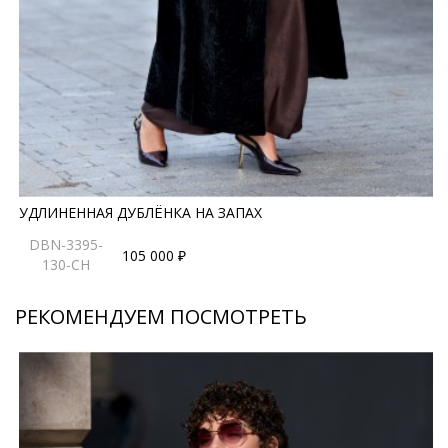
использованием качественных материалов и
технологий. Эта дублёнка станет безупречным
решением для тех, кто ценит роскошь в сочетании с
функциональностью.
*описание несет информационный характер, состав и
правила ухода могут быть изменены производителем
УДЛИНЕННАЯ ДУБЛЁНКА НА ЗАПАХ
DBN-3395-
105 000 ₽
130-CH
РЕКОМЕНДУЕМ ПОСМОТРЕТЬ