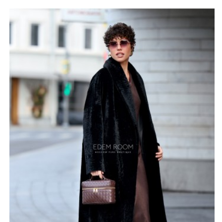
терморегуляции и отлично сохраняет тепло даже в
холодные зимние дни.
Внутренняя часть отделана нежной кожей ягнёнка
чёрного цвета, которая подчёркивает изысканный
характер изделия и дарит особый комфорт при носке.
Длина дублёнки составляет 125–130 см, при
необходимости возможна корректировка по
индивидуальному заказу. Главная особенность модели
- двухсторонний дизайн: дублёнку можно носить с
обеих сторон, меняя стиль в зависимости от
настроения или ситуации. Такой крой делает её
универсальной и практичной частью зимнего
гардероба.
Базовый цвет изделия - классический чёрный, однако
по запросу доступны и другие оттенки. Размерный ряд
представлен от 42 до 64, что позволяет каждой
женщине подобрать подходящий вариант.
Производство осуществляется в России с