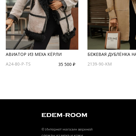
АВИАТОР ИЗ МЕХА КЁРЛИ
БЕЖЕВАЯ ДУБЛЁНКА 
A24-80-P-TS
2139-90-KM
35 500 ₽
© Интернет магазин верхней
одежды из меха и кожи