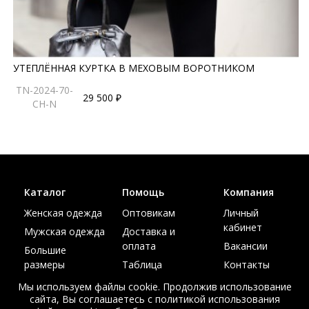
УТЕПЛЁННАЯ КУРТКА В МЕХОВЫМ ВОРОТНИКОМ
TN-2024-70-
29 500 ₽
CH-N
Каталог
Помощь
Компания
Женская одежда
Оптовикам
Личный
кабинет
Мужская одежда
Доставка и
оплата
Вакансии
Большие
размеры
Таблица
Контакты
размеров
Акции
Мы используем файлы cookie. Продолжив использование
сайта, Вы соглашаетесь с политикой использования