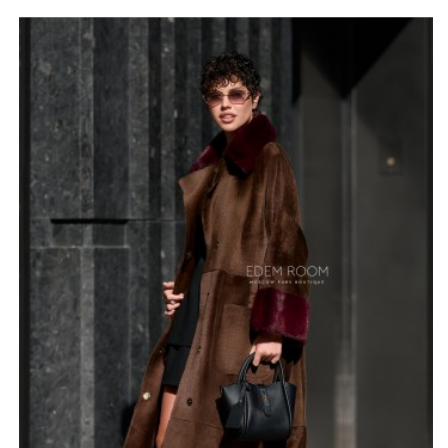
Воротник и манжеты из натурального меха норки
привносят в образ изюминку и шарм. Кроме того, их
можно снять, создав тем самым другой образ.
Внутренняя сторона дублёнки выполнена из мягкой
кожи ягненка коричневого цвета. Изделие имеет
карманы и пояс, что делает его функциональным, а
силуэт утончённым.
Пальто-дублёнка доступно в классическом коричневом
цвете, однако по запросу возможны другие варианты
расцветок. большой выбор размеров (от 42 до 72)
позволяет женщинам с разным телосложением
подобрать для себя модель. Итальянский дизайн
делает эту модель особенно привлекательной,
позволяя создавать различные образы. Подходящая
для евро-зимы, дублёнка обеспечит тепло и комфорт
даже в морозные дни.
*описание несет информационный характер, состав и