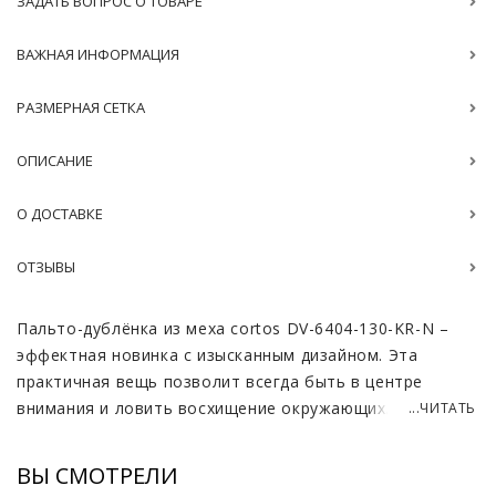
ЗАДАТЬ ВОПРОС О ТОВАРЕ
ВАЖНАЯ ИНФОРМАЦИЯ
РАЗМЕРНАЯ СЕТКА
ОПИСАНИЕ
О ДОСТАВКЕ
ОТЗЫВЫ
Пальто-дублёнка из меха cortos DV-6404-130-KR-N –
эффектная новинка с изысканным дизайном. Эта
практичная вещь позволит всегда быть в центре
внимания и ловить восхищение окружающих. Мех
...ЧИТАТЬ
cortos, из которого выполнено изделие, представляет
собой гладкий ворс, обладающий неповторимой
ВЫ СМОТРЕЛИ
текстурой и изысканным видом.